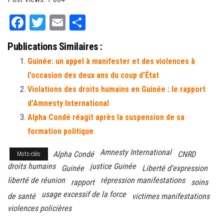
Fa
T
E
Pa
ce
wi
m
rt
Publications Similaires :
bo
tt
ail
ag
Guinée: un appel à manifester et des violences à
ok
er
er
l’occasion des deux ans du coup d’État
Violations des droits humains en Guinée : le rapport
d’Amnesty International
Alpha Condé réagit après la suspension de sa
formation politique
Amnesty International
Alpha Condé
CNRD
Mots-clés
droits humains
justice Guinée
Guinée
Liberté d’expression
liberté de réunion
répression manifestations
rapport
soins
usage excessif de la force
de santé
victimes manifestations
violences policières