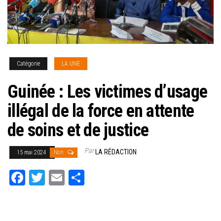
Catégorie
LA UNE
Guinée : Les victimes d’usage
illégal de la force en attente
de soins et de justice
Par
LA RÉDACTION
15 mai 2024
Non
Fa
T
E
Pa
ce
wi
m
rt
bo
tt
ail
ag