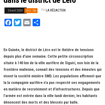
dans le district de Léro
Par
LA RÉDACTION
24 avril 2024
Non
Fa
T
E
Pa
ce
wi
m
rt
bo
tt
ail
ag
ok
er
er
En Guinée, le district de Léro est le théâtre de tensions
depuis plus d’une semaine. Cette petite circonscription
située à 140 km de la ville aurifère de Siguiri, non loin de la
frontière malienne, connait des tensions et des émeutes qui
visent la société minière SMD. Les populations affirment que
la la compagnie aurifère n’a pas respecté ses engagements
en matière de recrutement et d’infrastructures. Depuis que
l’armée est entrée dans la ville lundi dernier, les habitants
dénoncent des morts et des blessés par balle.