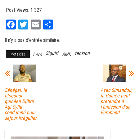
Post Views:
1 327
Fa
T
E
Pa
ce
wi
m
rt
Il n’y a pas d’entrée similaire.
bo
tt
ail
ag
ok
er
er
Siguiri
tension
Lero
SMD
Mots-clés
Sénégal: le
Avec Simandou,
blogueur
la Guinée peut
guinéen Djibril
prétendre à
Agi Sylla
l’émission d’un
condamné pour
Eurobond
séjour irrégulier