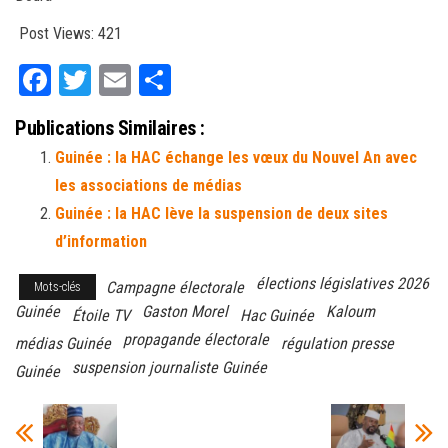
Post Views:
421
Fa
T
E
Pa
ce
wi
m
rt
Publications Similaires :
bo
tt
ail
ag
Guinée : la HAC échange les vœux du Nouvel An avec
ok
er
er
les associations de médias
Guinée : la HAC lève la suspension de deux sites
d’information
élections législatives 2026
Campagne électorale
Mots-clés
Guinée
Gaston Morel
Kaloum
Étoile TV
Hac Guinée
propagande électorale
médias Guinée
régulation presse
suspension journaliste Guinée
Guinée