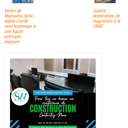
Décès de
Justice :
Mamadou Sylla :
Nomination de
Alpha Condé
magistrats à la
rend hommage à
CRIEF
une figure
politique
majeure