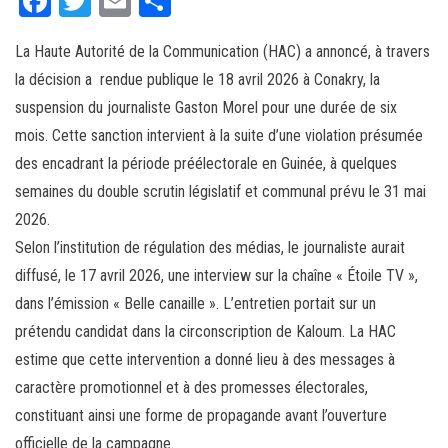
Fa
T
E
Pa
ce
wi
m
rt
La Haute Autorité de la Communication (HAC) a annoncé, à travers
bo
tt
ail
ag
la décision a rendue publique le 18 avril 2026 à Conakry, la
ok
er
er
suspension du journaliste Gaston Morel pour une durée de six
mois. Cette sanction intervient à la suite d’une violation présumée
des encadrant la période préélectorale en Guinée, à quelques
semaines du double scrutin législatif et communal prévu le 31 mai
2026.
Selon l’institution de régulation des médias, le journaliste aurait
diffusé, le 17 avril 2026, une interview sur la chaîne « Étoile TV »,
dans l’émission « Belle canaille ». L’entretien portait sur un
prétendu candidat dans la circonscription de Kaloum. La HAC
estime que cette intervention a donné lieu à des messages à
caractère promotionnel et à des promesses électorales,
constituant ainsi une forme de propagande avant l’ouverture
officielle de la campagne.