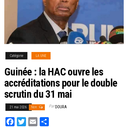
Catégorie
LA UNE
Guinée : la HAC ouvre les
accréditations pour le double
scrutin du 31 mai
Par
DOURA
21 mai 2026
Non
Fa
T
E
Pa