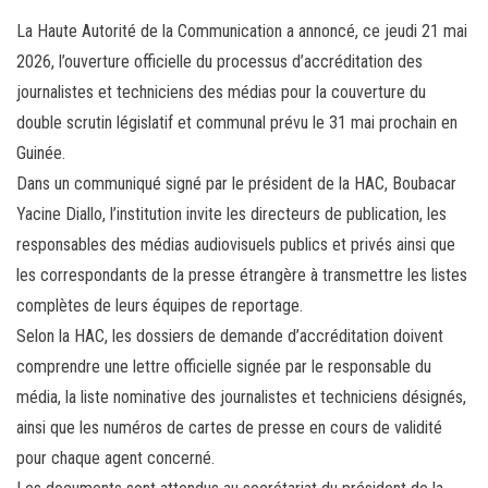
ce
wi
m
rt
La Haute Autorité de la Communication a annoncé, ce jeudi 21 mai
bo
tt
ail
ag
2026, l’ouverture officielle du processus d’accréditation des
ok
er
er
journalistes et techniciens des médias pour la couverture du
double scrutin législatif et communal prévu le 31 mai prochain en
Guinée.
Dans un communiqué signé par le président de la HAC, Boubacar
Yacine Diallo, l’institution invite les directeurs de publication, les
responsables des médias audiovisuels publics et privés ainsi que
les correspondants de la presse étrangère à transmettre les listes
complètes de leurs équipes de reportage.
Selon la HAC, les dossiers de demande d’accréditation doivent
comprendre une lettre officielle signée par le responsable du
média, la liste nominative des journalistes et techniciens désignés,
ainsi que les numéros de cartes de presse en cours de validité
pour chaque agent concerné.