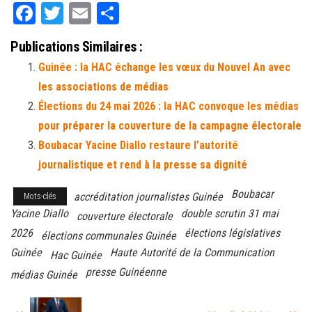
Fa
T
E
Pa
ce
wi
m
rt
Publications Similaires :
bo
tt
ail
ag
Guinée : la HAC échange les vœux du Nouvel An avec
ok
er
er
les associations de médias
Élections du 24 mai 2026 : la HAC convoque les médias
pour préparer la couverture de la campagne électorale
Boubacar Yacine Diallo restaure l’autorité
journalistique et rend à la presse sa dignité
Boubacar
accréditation journalistes Guinée
Mots-clés
Yacine Diallo
double scrutin 31 mai
couverture électorale
2026
élections législatives
élections communales Guinée
Guinée
Haute Autorité de la Communication
Hac Guinée
presse Guinéenne
médias Guinée