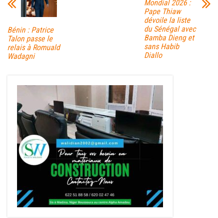
Mondial 2026 :
Pape Thiaw
dévoile la liste
du Sénégal avec
Bénin : Patrice
Bamba Dieng et
Talon passe le
sans Habib
relais à Romuald
Diallo
Wadagni