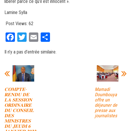
libérer parce ce qu’il est innocent ».
Lamine Sylla
Post Views:
62
Fa
T
E
Pa
ce
wi
m
rt
Il n’y a pas d’entrée similaire.
bo
tt
ail
ag
ok
er
er
𝐂𝐎𝐌𝐏𝐓𝐄-
Mamadi
𝐑𝐄𝐍𝐃𝐔 𝐃𝐄
Doumbouya
𝐋𝐀 𝐒𝐄𝐒𝐒𝐈𝐎𝐍
offre un
𝐎𝐑𝐃𝐈𝐍𝐀𝐈𝐑𝐄
déjeuner de
𝐃𝐔 𝐂𝐎𝐍𝐒𝐄𝐈𝐋
presse aux
𝐃𝐄𝐒
journalistes
𝐌𝐈𝐍𝐈𝐒𝐓𝐑𝐄𝐒
𝐃𝐔 𝐉𝐄𝐔𝐃𝐈 𝟔