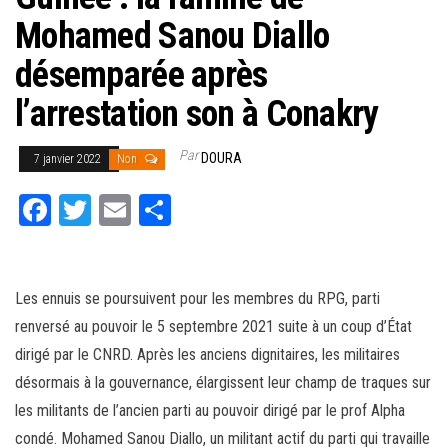
Mohamed Sanou Diallo
désemparée après
l’arrestation son à Conakry
Par
DOURA
7 janvier 2022
Non
Fa
T
E
Pa
ce
wi
m
rt
bo
tt
ail
ag
ok
er
er
Les ennuis se poursuivent pour les membres du RPG, parti
renversé au pouvoir le 5 septembre 2021 suite à un coup d’État
dirigé par le CNRD. Après les anciens dignitaires, les militaires
désormais à la gouvernance, élargissent leur champ de traques sur
les militants de l’ancien parti au pouvoir dirigé par le prof Alpha
condé. Mohamed Sanou Diallo, un militant actif du parti qui travaille