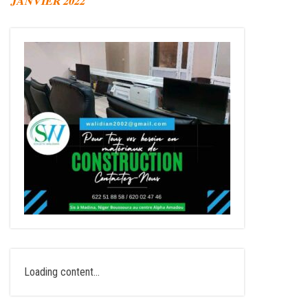
𝐉𝐀𝐍𝐕𝐈𝐄𝐑 𝟐𝟎𝟐𝟐
Loading content...