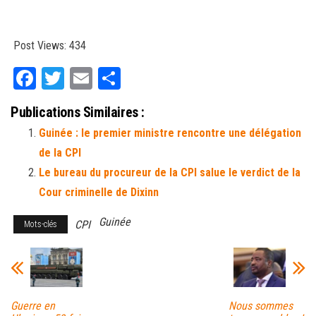
Post Views:
434
Fa
T
E
Pa
ce
wi
m
rt
Publications Similaires :
bo
tt
ail
ag
Guinée : le premier ministre rencontre une délégation
ok
er
er
de la CPI
Le bureau du procureur de la CPI salue le verdict de la
Cour criminelle de Dixinn
Guinée
CPI
Mots-clés
Guerre en
Nous sommes