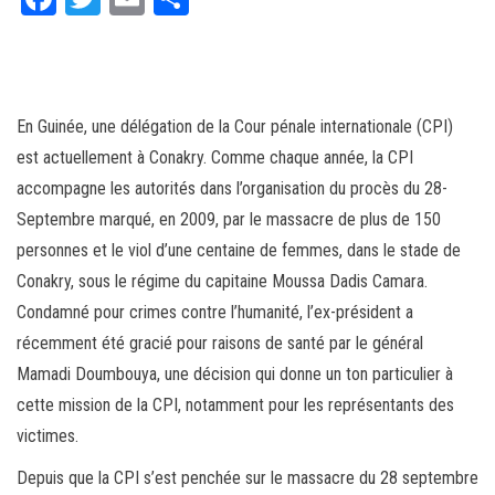
ce
wi
m
rt
bo
tt
ail
ag
ok
er
er
En Guinée, une délégation de la Cour pénale internationale (CPI)
est actuellement à Conakry. Comme chaque année, la CPI
accompagne les autorités dans l’organisation du procès du 28-
Septembre marqué, en 2009, par le massacre de plus de 150
personnes et le viol d’une centaine de femmes, dans le stade de
Conakry, sous le régime du capitaine Moussa Dadis Camara.
Condamné pour crimes contre l’humanité, l’ex-président a
récemment été gracié pour raisons de santé par le général
Mamadi Doumbouya, une décision qui donne un ton particulier à
cette mission de la CPI, notamment pour les représentants des
victimes.
Depuis que la CPI s’est penchée sur le massacre du 28 septembre