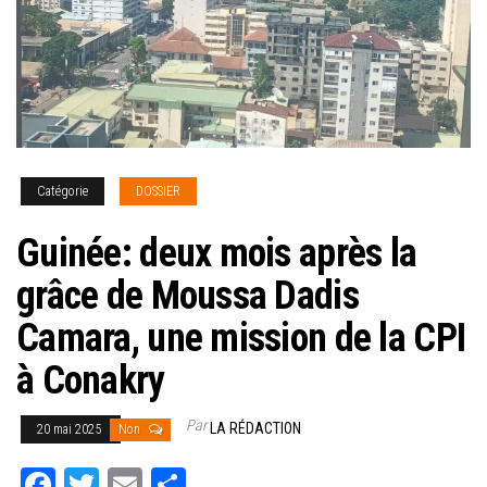
Catégorie
DOSSIER
Guinée: deux mois après la
grâce de Moussa Dadis
Camara, une mission de la CPI
à Conakry
Par
LA RÉDACTION
20 mai 2025
Non
Fa
T
E
Pa