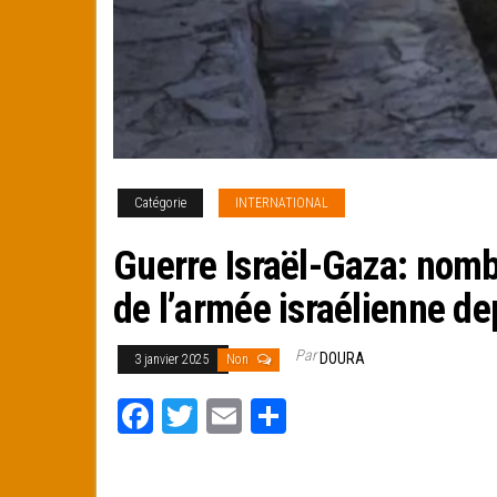
Catégorie
INTERNATIONAL
Guerre Israël-Gaza: nomb
de l’armée israélienne de
Par
DOURA
3 janvier 2025
Non
Fa
T
E
Pa
ce
wi
m
rt
bo
tt
ail
ag