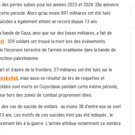
ées des pertes subies pour les années 2023 et 2024. Elle annonce
cette période. Alors qu’au moins 891 militaires ont été tués
uicides a également atteint un record depuis 13 ans.
a bande de Gaza, ainsi que sur des bases militaires, a fait de
aël
: 329 soldats ont trouvé la mort lors des événements
de l’incursion terrestre de l’armée israélienne dans la bande de
nclave palestinienne.
 et d’autre de la frontière, 37 militaires ont été tués sur le
ezbollah
, mais aussi en résultat de tirs de roquettes et
oldats sont morts en Cisjordanie pendant cette même période,
érieur hors des zones de combat proprement dites.
 des cas de suicide de soldats : au moins 38 d’entre eux se sont
3 ans. Les motifs de ces suicides n’ont pas été indiqués ; le
irement liés à la guerre. L’armée attribue notamment ce nombre
.