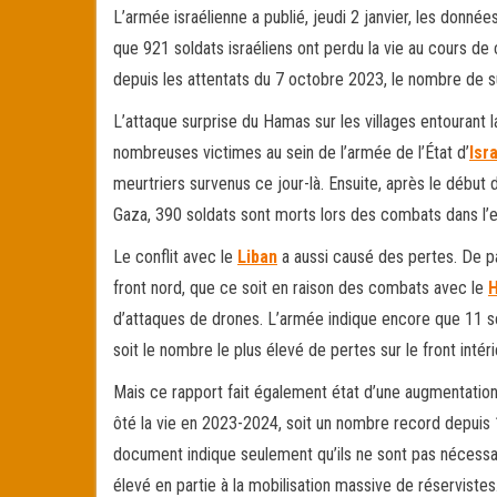
ok
er
er
L’armée israélienne a publié, jeudi 2 janvier, les donn
que 921 soldats israéliens ont perdu la vie au cours de 
depuis les attentats du 7 octobre 2023, le nombre de s
L’attaque surprise du Hamas sur les villages entourant l
nombreuses victimes au sein de l’armée de l’État d’
Isr
meurtriers survenus ce jour-là. Ensuite, après le début 
Gaza, 390 soldats sont morts lors des combats dans l’e
Le conflit avec le
Liban
a aussi causé des pertes. De part
front nord, que ce soit en raison des combats avec le
H
d’attaques de drones. L’armée indique encore que 11 s
soit le nombre le plus élevé de pertes sur le front int
Mais ce rapport fait également état d’une augmentation
ôté la vie en 2023-2024, soit un nombre record depuis 1
document indique seulement qu’ils ne sont pas nécessa
élevé en partie à la mobilisation massive de réservistes