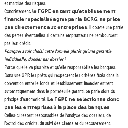
et maîtrise des risques.
Concrètement, 𝗹𝗲 𝗙𝗚𝗣𝗘 𝗲𝗻 𝘁𝗮𝗻𝘁 𝗾𝘂’𝗲𝘁𝗮𝗯𝗹𝗶𝘀𝘀𝗲𝗺𝗲𝗻𝘁
𝗳𝗶𝗻𝗮𝗻𝗰𝗶𝗲𝗿 𝘀𝗽𝗲𝗰𝗶𝗮𝗹𝗶𝘀é
𝗮𝗴𝗿ee
𝗽𝗮𝗿 𝗹𝗮 𝗕𝗖𝗥𝗚, 𝗻𝗲
𝗽𝗿ê𝘁𝗲
𝗽𝗮𝘀 𝗱𝗶𝗿𝗲𝗰𝘁𝗲𝗺𝗲𝗻𝘁 𝗮𝘂𝘅 𝗲𝗻𝘁𝗿𝗲𝗽𝗿𝗶𝘀𝗲𝘀. Il couvre une partie
des pertes éventuelles si certains emprunteurs ne remboursent
pas leur crédit.
Pourquoi avoir choisi cette formule plutôt qu’une garantie
individuelle, dossier par dossier
?
Parce qu’elle va plus vite et qu’elle responsabilise les banques.
Dans une GPP, les prêts qui respectent les critères fixés dans la
convention entre le fonds et l’établissement financier entrent
automatiquement dans le portefeuille garanti, on parle alors du
principe d’automaticité. 𝗟𝗲 𝗙𝗚𝗣𝗘 𝗻𝗲 𝘀𝗲𝗹𝗲𝗰𝘁𝗶𝗼𝗻𝗻𝗲 𝗱𝗼𝗻𝗰
𝗽𝗮𝘀 𝗹𝗲𝘀 𝗲𝗻𝘁𝗿𝗲𝗽𝗿𝗶𝘀𝗲𝘀
à
𝗹𝗮 𝗽𝗹𝗮𝗰𝗲 𝗱𝗲𝘀 𝗯𝗮𝗻𝗾𝘂𝗲𝘀.
Celles-ci restent responsables de l’analyse des dossiers, de
l’octroi des crédits, du suivi des clients et du recouvrement.