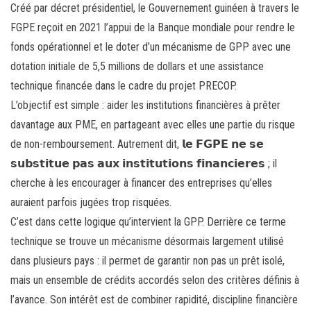
Créé par décret présidentiel, le Gouvernement guinéen à travers le
FGPE reçoit en 2021 l’appui de la Banque mondiale pour rendre le
fonds opérationnel et le doter d’un mécanisme de GPP avec une
dotation initiale de 5,5 millions de dollars et une assistance
technique financée dans le cadre du projet PRECOP.
L’objectif est simple : aider les institutions financières à prêter
davantage aux PME, en partageant avec elles une partie du risque
de non-remboursement. Autrement dit, 𝗹𝗲 𝗙𝗚𝗣𝗘 𝗻𝗲 𝘀𝗲
𝘀𝘂𝗯𝘀𝘁𝗶𝘁𝘂𝗲 𝗽𝗮𝘀 𝗮𝘂𝘅 𝗶𝗻𝘀𝘁𝗶𝘁𝘂𝘁𝗶𝗼𝗻𝘀 𝗳𝗶𝗻𝗮𝗻𝗰𝗶𝗲𝗿𝗲𝘀 ; il
cherche à les encourager à financer des entreprises qu’elles
auraient parfois jugées trop risquées.
C’est dans cette logique qu’intervient la GPP. Derrière ce terme
technique se trouve un mécanisme désormais largement utilisé
dans plusieurs pays : il permet de garantir non pas un prêt isolé,
mais un ensemble de crédits accordés selon des critères définis à
l’avance. Son intérêt est de combiner rapidité, discipline financière