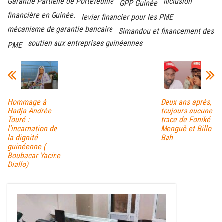
Garantie Partielle de Portefeuille
inclusion
GPP Guinée
financière en Guinée.
levier financier pour les PME
mécanisme de garantie bancaire
Simandou et financement des
soutien aux entreprises guinéennes
PME
Hommage à
Deux ans après,
Hadja Andrée
toujours aucune
Touré :
trace de Foniké
l’incarnation de
Menguè et Billo
la dignité
Bah
guinéenne (
Boubacar Yacine
Diallo)