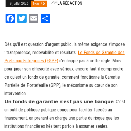
Par
LA RÉDACTION
9 juillet 2026
Non
Fa
T
E
Pa
ce
wi
m
rt
bo
tt
ail
ag
ok
er
er
Dès qu’il est question d’argent public, la même exigence s’impose
: transparence, redevabilité et résultats.
Le Fonds de Garantie des
Prêts aux Entreprises (FGPE)
n’échappe pas à cette règle. Mais
pour juger son efficacité avec sérieux, encore faut-il comprendre
ce qu’est un fonds de garantie, comment fonctionne la Garantie
Partielle de Portefeuille (GPP), le mécanisme au cœur de son
intervention.
𝗨𝗻 𝗳𝗼𝗻𝗱𝘀 𝗱𝗲 𝗴𝗮𝗿𝗮𝗻𝘁𝗶𝗲 𝗻’𝗲𝘀𝘁 𝗽𝗮𝘀 𝘂𝗻𝗲 𝗯𝗮𝗻𝗾𝘂𝗲. C’est
un outil de politique publique conçu pour faciliter l’accès au
financement, en prenant en charge une partie du risque que les
institutions financières hésitent parfois à assumer seules.