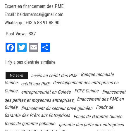
Expert en financement des PME
Email : baldemamsal@gmail.com
Whatsapp : +33 6 88 91 88 90
Post Views:
337
Fa
T
E
Pa
ce
wi
m
rt
Il n’y a pas d’entrée similaire.
bo
tt
ail
ag
ok
er
er
Banque mondiale
accès au crédit des PME
Mots-clés
Guinée
développement des entreprises en
crédit aux PME
Guinée
FGPE Guinée
entrepreneuriat en Guinée
financement
financement des PME en
des petites et moyennes entreprises
Guinée
Fonds de
financement du secteur privé guinéen
Garantie des Prêts aux Entreprises
Fonds de Garantie Guinée
fonds de garantie publique
garantie des prêts aux entreprises