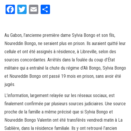
Fa
T
E
Pa
ce
wi
m
rt
bo
tt
ail
ag
ok
er
er
Au Gabon, l’ancienne première dame Sylvia Bongo et son fils,
Noureddin Bongo, ne seraient plus en prison. Ils auraient quitté leur
cellule et ont été assignés à résidence, à Libreville, selon des
sources concordantes. Arrêtés dans la foulée du coup d’État
militaire qui a entraîné la chute du régime d’Ali Bongo, Sylvia Bongo
et Noureddin Bongo ont passé 19 mois en prison, sans avoir été
jugés.
L’information, largement relayée sur les réseaux sociaux, est
finalement confirmée par plusieurs sources judiciaires. Une source
proche de la famille a même précisé que si Sylvia Bongo et
Noureddin Bongo Valentin ont été transférés vendredi matin à La
Sablière, dans la résidence familiale. Ils y ont retrouvé l’ancien