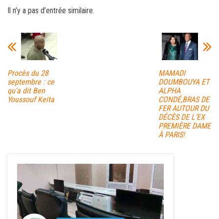
ce
wi
m
rt
Il n’y a pas d’entrée similaire.
bo
tt
ail
ag
ok
er
er
Procès du 28
MAMADI
septembre : ce
DOUMBOUYA ET
qu’a dit Ben
ALPHA
Youssouf Keita
CONDÉ,BRAS DE
FER AUTOUR DU
DÉCÈS DE L’EX
PREMIÈRE DAME
À PARIS!