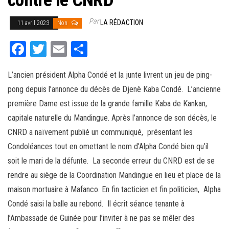
contre le CNRD
Par
LA RÉDACTION
11 avril 2023
Non
Fa
T
E
Pa
ce
wi
m
rt
L’ancien président Alpha Condé et la junte livrent un jeu de ping-
bo
tt
ail
ag
pong depuis l’annonce du décès de Djenè Kaba Condé. L’ancienne
ok
er
er
première Dame est issue de la grande famille Kaba de Kankan,
capitale naturelle du Mandingue. Après l’annonce de son décès, le
CNRD a naïvement publié un communiqué, présentant les
Condoléances tout en omettant le nom d’Alpha Condé bien qu’il
soit le mari de la défunte. La seconde erreur du CNRD est de se
rendre au siège de la Coordination Mandingue en lieu et place de la
maison mortuaire à Mafanco. En fin tacticien et fin politicien, Alpha
Condé saisi la balle au rebond. Il écrit séance tenante à
l’Ambassade de Guinée pour l’inviter à ne pas se mêler des