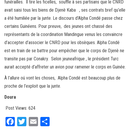
funérailles. Il tire les ficelles, souffle à ses partisans que le CNRD
avait saisi tous les biens de Djenè Kaba , ses contrats bref qu’elle
a été humiliée par la junte. Le discours d’Alpha Condé passe chez
certains Guinéens. Pour preuve, des jeunes ont chassé des
représentants de la coordination Mandingue venus les convaincre
d’accepter d’associer le CNRD pour les obsèques. Alpha Condé
est en train de se battre pour empêcher que le corps de Djenè ne
transite pas par Conakry. Selon jeuneafrique , le président Turc
aurait accepté d’affreter un avion pour ramener le corps en Guinée.
À l’allure oú vont les choses, Alpha Condé est beaucoup plus de
proche de l’exploit que la junte.
Doura
Post Views:
624
Fa
T
E
Pa