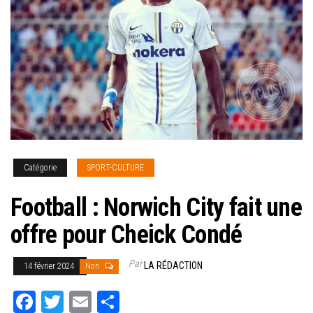
Catégorie
SPORT-CULTURE
Football : Norwich City fait une
offre pour Cheick Condé
Par
LA RÉDACTION
14 février 2024
Non
Fa
T
E
Pa