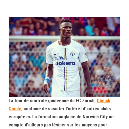
ce
wi
m
rt
bo
tt
ail
ag
ok
er
er
La tour de contrôle guinéenne du FC Zurich,
Cheick
Condé
, continue de susciter l’intérêt d’autres clubs
européens. La formation anglaise de Norwich City ne
compte d’ailleurs pas lésiner sur les moyens pour