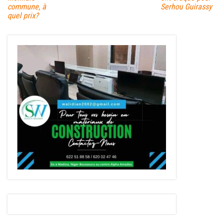
commune, à
Serhou Guirassy
quel prix?