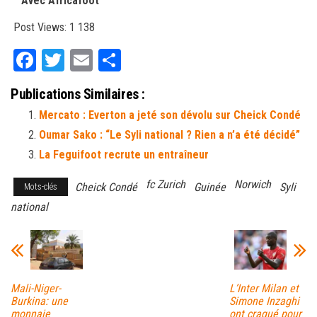
Avec Africafoot
Post Views:
1 138
Fa
T
E
Pa
ce
wi
m
rt
Publications Similaires :
bo
tt
ail
ag
Mercato : Everton a jeté son dévolu sur Cheick Condé
ok
er
er
Oumar Sako : “Le Syli national ? Rien a n’a été décidé”
La Feguifoot recrute un entraîneur
fc Zurich
Norwich
Cheick Condé
Guinée
Syli
Mots-clés
national
Mali-Niger-
L’Inter Milan et
Burkina: une
Simone Inzaghi
monnaie
ont craqué pour