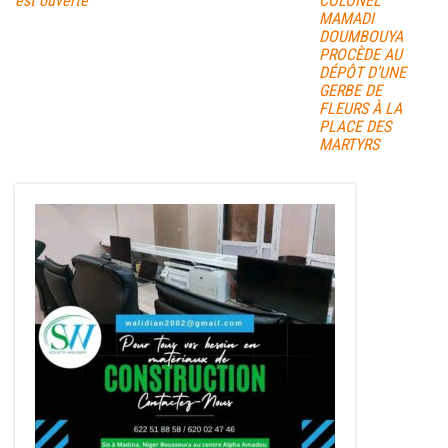
est ouverte
COLONEL
MAMADI
DOUMBOUYA
PROCÈDE AU
DÉPÔT D’UNE
GERBE DE
FLEURS À LA
PLACE DES
MARTYRS