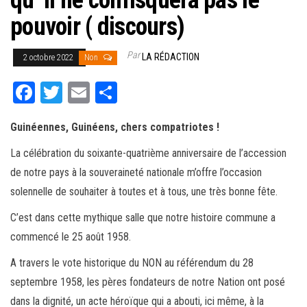
qu’ il ne confisquera pas le
pouvoir ( discours)
Par
LA RÉDACTION
2 octobre 2022
Non
Fa
T
E
Pa
ce
wi
m
rt
Guinéennes, Guinéens, chers compatriotes !
bo
tt
ail
ag
ok
er
er
La célébration du soixante-quatrième anniversaire de l’accession
de notre pays à la souveraineté nationale m’offre l’occasion
solennelle de souhaiter à toutes et à tous, une très bonne fête.
C’est dans cette mythique salle que notre histoire commune a
commencé le 25 août 1958.
A travers le vote historique du NON au référendum du 28
septembre 1958, les pères fondateurs de notre Nation ont posé
dans la dignité, un acte héroïque qui a abouti, ici même, à la