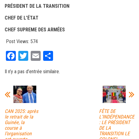
PRÉSIDENT DE LA TRANSITION
CHEF DE L’ÉTAT
CHEF SUPREME DES ARMÉES
Post Views:
574
Fa
T
E
Pa
ce
wi
m
rt
Il n’y a pas d’entrée similaire.
bo
tt
ail
ag
ok
er
er
CAN 2025: après
FÊTE DE
le retrait de la
L’INDÉPENDANCE
Guinée, la
: LE PRÉSIDENT
course à
DE LA
l’organisation
TRANSITION LE