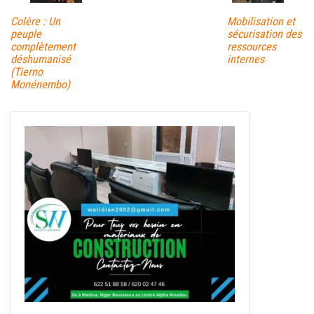
Colère : Un
Mobilisation et
peuple
sécurisation des
complètement
ressources
déshumanisé
internes
(Tierno
Monénembo)