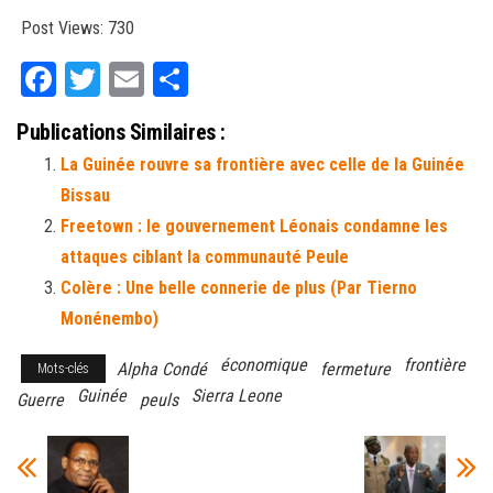
Post Views:
730
Fa
T
E
Pa
ce
wi
m
rt
Publications Similaires :
bo
tt
ail
ag
La Guinée rouvre sa frontière avec celle de la Guinée
ok
er
er
Bissau
Freetown : le gouvernement Léonais condamne les
attaques ciblant la communauté Peule
Colère : Une belle connerie de plus (Par Tierno
Monénembo)
économique
frontière
Alpha Condé
fermeture
Mots-clés
Guinée
Sierra Leone
Guerre
peuls