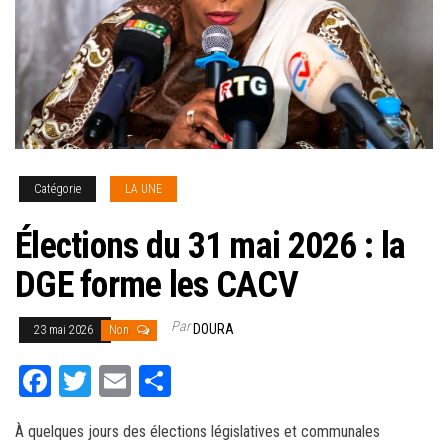
Catégorie
LA UNE
Élections du 31 mai 2026 : la
DGE forme les CACV
Par
DOURA
23 mai 2026
Non
Fa
T
E
Pa
ce
wi
m
rt
À quelques jours des élections législatives et communales
bo
tt
ail
ag