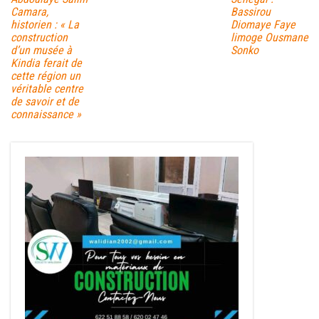
Camara,
Bassirou
historien : ​« La
Diomaye Faye
construction
limoge Ousmane
d’un musée à
Sonko
Kindia ferait de
cette région un
véritable centre
de savoir et de
connaissance »