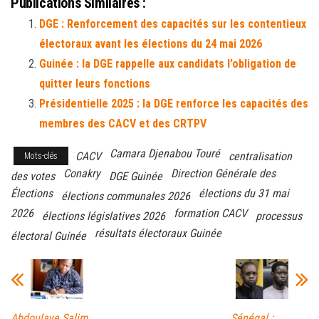
Publications Similaires :
bo
tt
ail
ag
DGE : Renforcement des capacités sur les contentieux
ok
er
er
électoraux avant les élections du 24 mai 2026
Guinée : la DGE rappelle aux candidats l’obligation de
quitter leurs fonctions
Présidentielle 2025 : la DGE renforce les capacités des
membres des CACV et des CRTPV
Camara Djenabou Touré
CACV
centralisation
Mots-clés
Conakry
Direction Générale des
des votes
DGE Guinée
Élections
élections du 31 mai
élections communales 2026
2026
formation CACV
élections législatives 2026
processus
résultats électoraux Guinée
électoral Guinée
Abdoulaye Salim
Sénégal :