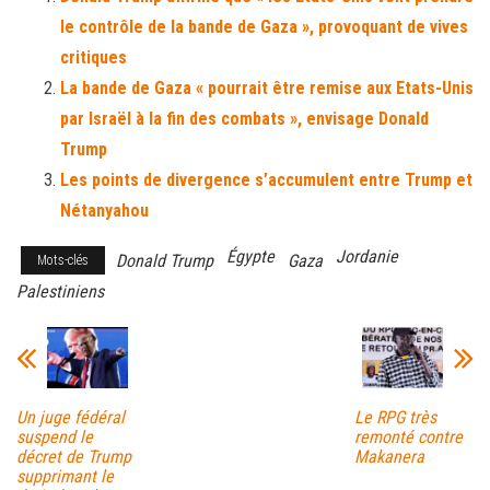
ok
er
er
le contrôle de la bande de Gaza », provoquant de vives
critiques
La bande de Gaza « pourrait être remise aux Etats-Unis
par Israël à la fin des combats », envisage Donald
Trump
Les points de divergence s’accumulent entre Trump et
Nétanyahou
Égypte
Jordanie
Donald Trump
Gaza
Mots-clés
Palestiniens
Un juge fédéral
Le RPG très
suspend le
remonté contre
décret de Trump
Makanera
supprimant le