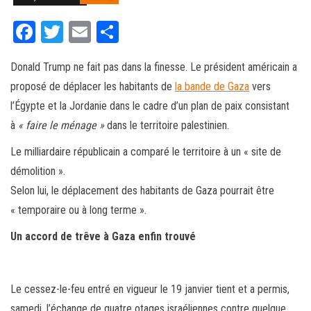
Fa
T
E
Pa
ce
wi
m
rt
Donald Trump ne fait pas dans la finesse. Le président américain a
bo
tt
ail
ag
proposé de déplacer les habitants de
la bande de Gaza
vers
ok
er
er
l’Égypte et la Jordanie dans le cadre d’un plan de paix consistant
à
« faire le ménage »
dans le territoire palestinien.
Le milliardaire républicain a comparé le territoire à un « site de
démolition ».
Selon lui, le déplacement des habitants de Gaza pourrait être
« temporaire ou à long terme ».
Un accord de trêve à Gaza enfin trouvé
Le cessez-le-feu entré en vigueur le 19 janvier tient et a permis,
samedi, l’échange de quatre otages israéliennes contre quelque