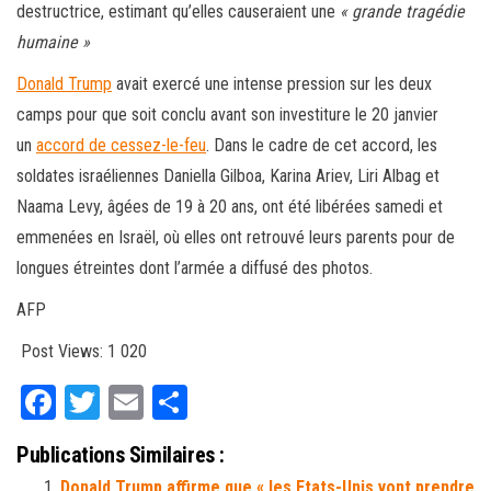
destructrice, estimant qu’elles causeraient une
« grande tragédie
humaine »
Donald Trump
avait exercé une intense pression sur les deux
camps pour que soit conclu avant son investiture le 20 janvier
un
accord de cessez-le-feu
. Dans le cadre de cet accord, les
soldates israéliennes Daniella Gilboa, Karina Ariev, Liri Albag et
Naama Levy, âgées de 19 à 20 ans, ont été libérées samedi et
emmenées en Israël, où elles ont retrouvé leurs parents pour de
longues étreintes dont l’armée a diffusé des photos.
AFP
Post Views:
1 020
Fa
T
E
Pa
ce
wi
m
rt
Publications Similaires :
bo
tt
ail
ag
Donald Trump affirme que « les Etats-Unis vont prendre