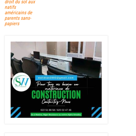
droit du sol aux
natifs
américains de
parents sans-
papiers