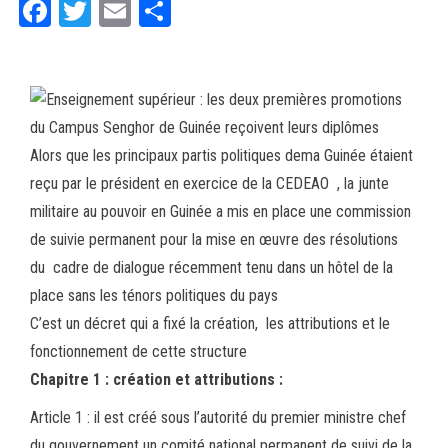
Fa
T
E
Pa
ce
wi
m
rt
bo
tt
ail
ag
ok
er
er
Alors que les principaux partis politiques dema Guinée étaient
reçu par le président en exercice de la CEDEAO , la junte
militaire au pouvoir en Guinée a mis en place une commission
de suivie permanent pour la mise en œuvre des résolutions
du cadre de dialogue récemment tenu dans un hôtel de la
place sans les ténors politiques du pays
C’est un décret qui a fixé la création, les attributions et le
fonctionnement de cette structure
Chapitre 1 : création et attributions :
Article 1 : il est créé sous l’autorité du premier ministre chef
du gouvernement un comité national permanent de suivi de la