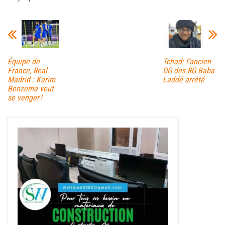
bo
tt
ail
ag
ok
er
er
Équipe de
Tchad: l’ancien
France, Real
DG des RG Baba
Madrid : Karim
Laddé arrêté
Benzema veut
se venger !