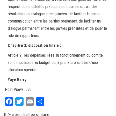
respect des modalités pratiques de mise en œuvre des
résolutions du dialogue inter-guinéen, de faciliter la bonne
communication entre les parties prenantes, de faciliter un
dialogue permanent entre les parties prenantes et de jouer le
rôle de rapporteurs
Chapitre 3: disposition finale :
Article 9 : les dépenses liées au fonctionnement du comité
sont imputables au budget de la primature au titre d’une
allocation spéciale.
Yayé Barry
Post Views:
573
Fa
T
E
Pa
ce
wi
m
rt
Il n’y a pas d’entrée similaire.