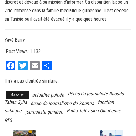
discret et dévoué à sa mission d’informer. Sa disparition laisse un
vide immense dans la famille médiatique guinéenne. Il est décédé
en Tunisie ou il avait été évacué il y a quelques heures.
Yayé Barry
Post Views:
1 133
Fa
T
E
Pa
ce
wi
m
rt
Il n’y a pas d’entrée similaire.
bo
tt
ail
ag
ok
er
er
Décès du journaliste Daouda
actualité guinée
Mots-clés
Taban Sylla
fonction
école de journalisme de Kountia
publique
Radio Télévision Guinéenne
journaliste guinéen
RTG