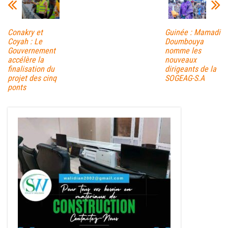
Conakry et
Guinée : Mamadi
Coyah : Le
Doumbouya
Gouvernement
nomme les
accélère la
nouveaux
finalisation du
dirigeants de la
projet des cinq
SOGEAG-S.A
ponts