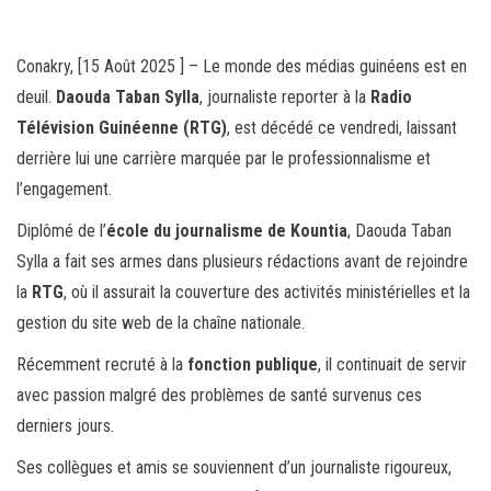
ce
wi
m
rt
bo
tt
ail
ag
ok
er
er
Conakry, [15 Août 2025 ] – Le monde des médias guinéens est en
deuil.
Daouda Taban Sylla
, journaliste reporter à la
Radio
Télévision Guinéenne (RTG)
, est décédé ce vendredi, laissant
derrière lui une carrière marquée par le professionnalisme et
l’engagement.
Diplômé de l’
école du journalisme de Kountia
, Daouda Taban
Sylla a fait ses armes dans plusieurs rédactions avant de rejoindre
la
RTG
, où il assurait la couverture des activités ministérielles et la
gestion du site web de la chaîne nationale.
Récemment recruté à la
fonction publique
, il continuait de servir
avec passion malgré des problèmes de santé survenus ces
derniers jours.
Ses collègues et amis se souviennent d’un journaliste rigoureux,