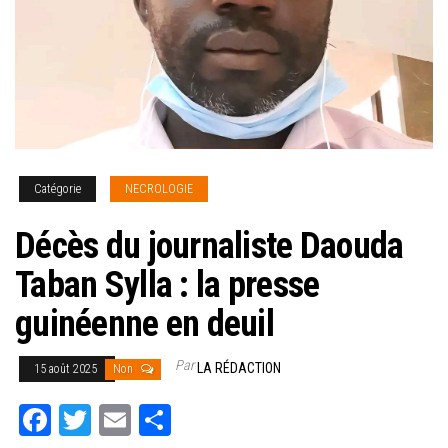
Catégorie
NECROLOGIE
Décès du journaliste Daouda
Taban Sylla : la presse
guinéenne en deuil
Par
LA RÉDACTION
15 août 2025
Non
Fa
T
E
Pa