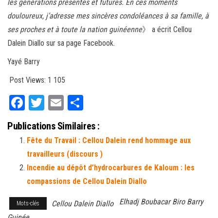
les générations présentes et futures. En ces moments
douloureux, j’adresse mes sincères condoléances à sa famille, à
ses proches et à toute la nation guinéenne
》 a écrit Cellou
Dalein Diallo sur sa page Facebook.
Yayé Barry
Post Views:
1 105
Fa
T
E
Pa
ce
wi
m
rt
Publications Similaires :
bo
tt
ail
ag
Fête du Travail : Cellou Dalein rend hommage aux
ok
er
er
travailleurs (discours )
Incendie au dépôt d’hydrocarbures de Kaloum : les
compassions de Cellou Dalein Diallo
Elhadj Boubacar Biro Barry
Cellou Dalein Diallo
Mots-clés
Guinée