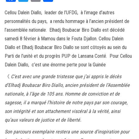
ce
wi
m
rt
Cellou Dalein Diallo, leader de l’UFDG, à l’image d’autres
bo
tt
ail
ag
personnalités du pays, a rendu hommage à l’ancien président de
ok
er
er
l’assemblée nationale. Elhadj Boubacar Biro Diallo est décédé
samedi 8 février à Mamou dans le Fouta Djallon. Cellou Dalein
Diallo et Elhadj Boubacar Biro Diallo se sont côtoyés au sein du
Parti de l’unité et du progrès PUP de Lansana Conté. Pour Cellou
Dalein Diallo, c’est une énorme perte pour la Guinée
《
C’est avec une grande tristesse que j’ai appris le décès
d’Elhadj Boubacar Biro Diallo, ancien président de l’Assemblée
nationale, à l’âge de 105 ans. Homme de conviction et de
sagesse, il a marqué l’histoire de notre pays par son courage,
son intégrité et son attachement viscéral à la vérité, ainsi
qu’aux valeurs de justice et de liberté.
Son parcours exemplaire restera une source d’inspiration pour