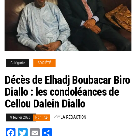
Catégorie
SOCIÉTÉ
Décès de Elhadj Boubacar Biro
Diallo : les condoléances de
Cellou Dalein Diallo
Par
LA RÉDACTION
9 février 2025
Non
Fa
T
E
Pa