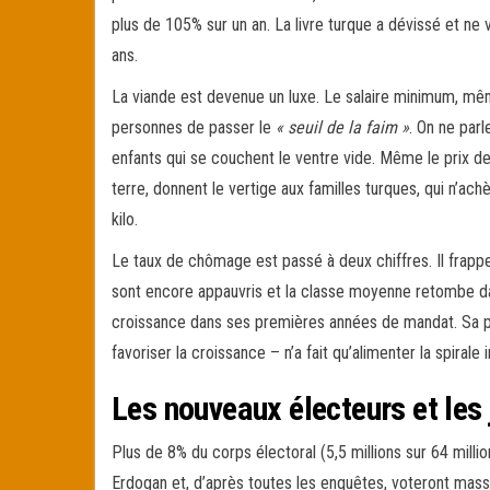
plus de 105% sur un an. La livre turque a dévissé et ne v
ans.
La viande est devenue un luxe. Le salaire minimum, même
personnes de passer le
« seuil de la faim »
. On ne par
enfants qui se couchent le ventre vide. Même le prix d
terre, donnent le vertige aux familles turques, qui n’ach
kilo.
Le taux de chômage est passé à deux chiffres. Il frap
sont encore appauvris et la classe moyenne retombe dan
croissance dans ses premières années de mandat. Sa po
favoriser la croissance – n’a fait qu’alimenter la spirale 
Les nouveaux électeurs et les 
Plus de 8% du corps électoral (5,5 millions sur 64 milli
Erdogan et, d’après toutes les enquêtes, voteront mass