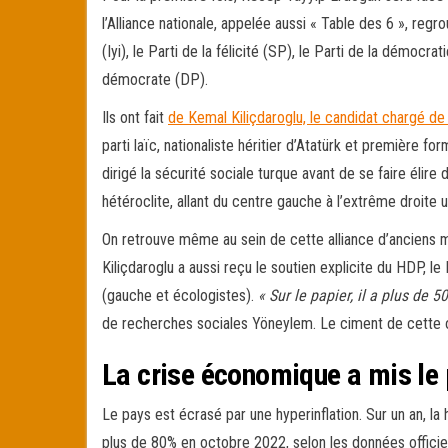
l’Alliance nationale, appelée aussi « Table des 6 », regr
(Iyi), le Parti de la félicité (SP), le Parti de la démocra
démocrate (DP).
Ils ont fait
de Kemal Kiliçdaroglu, le candidat chargé de
parti laïc, nationaliste héritier d’Atatürk et première f
dirigé la sécurité sociale turque avant de se faire élire
hétéroclite, allant du centre gauche à l’extrême droite ult
On retrouve même au sein de cette alliance d’anciens mi
Kiliçdaroglu a aussi reçu le soutien explicite du HDP, le P
(gauche et écologistes).
« Sur le papier, il a plus de 5
de recherches sociales Yöneylem. Le ciment de cette op
La crise économique a mis le
Le pays est écrasé par une hyperinflation. Sur un an, la 
plus de 80% en octobre 2022, selon les données officiell