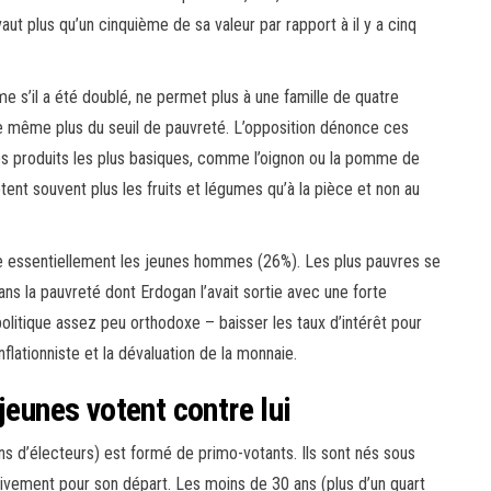
aut plus qu’un cinquième de sa valeur par rapport à il y a cinq
 s’il a été doublé, ne permet plus à une famille de quatre
le même plus du seuil de pauvreté. L’opposition dénonce ces
es produits les plus basiques, comme l’oignon ou la pomme de
ètent souvent plus les fruits et légumes qu’à la pièce et non au
pe essentiellement les jeunes hommes (26%). Les plus pauvres se
s la pauvreté dont Erdogan l’avait sortie avec une forte
litique assez peu orthodoxe – baisser les taux d’intérêt pour
inflationniste et la dévaluation de la monnaie.
jeunes votent contre lui
ons d’électeurs) est formé de primo-votants. Ils sont nés sous
ivement pour son départ. Les moins de 30 ans (plus d’un quart