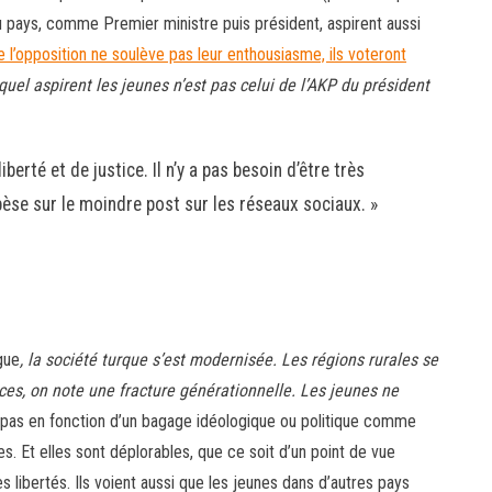
e du pays, comme Premier ministre puis président, aspirent aussi
 l’opposition ne soulève pas leur enthousiasme, ils voteront
uel aspirent les jeunes n’est pas celui de l’AKP du président
berté et de justice. Il n’y a pas besoin d’être très
 pèse sur le moindre post sur les réseaux sociaux. »
ogue
, la société turque s’est modernisée. Les régions rurales se
ces, on note une fracture générationnelle. Les jeunes ne
 pas en fonction d’un bagage idéologique ou politique comme
es. Et elles sont déplorables, que ce soit d’un point de vue
 libertés. Ils voient aussi que les jeunes dans d’autres pays