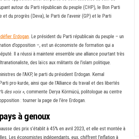
oupant autour du Parti républicain du peuple (CHP), le Bon Parti
tie et du progrès (Deva), le Parti de l’avenir (GP) et le Parti
 défier Erdogan
. Le président du Parti républicain du peuple – un
ormation d’opposition –, est un économiste de formation qui a
 député. Il a réussi à maintenir ensemble une alliance pourtant très
ranationaliste, des laïcs aux militants de l’islam politique.
nistres de l’AKP, le parti du président Erdogan. Kemal
arti pro-kurde, ainsi que de l’Alliance du travail et des libertés
0% des voix »
, commente Derya Körmücü, politologue au centre
position : tourner la page de l’ère Erdogan.
 pays à genoux
hausse des prix s’établit à 45% en avril 2023, et elle est montée à
es. Les économistes indépendants, eux, chiffrent l’inflation à