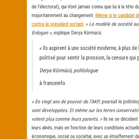
de l’électorat), qui n’ont jamais connu que lui à la têt
majoritairement au changement.
Même si le candidat de
contre le président sortant
.
« Le modèle de société auq
Erdogan »
, explique Derya Körmücü.
« Ils aspirent à une société moderne, à plus de li
politisé pour sentir la pression, la censure qui
Derya Körmücü, politologue
à franceinfo
« En vingt ans de pouvoir de l’AKP
, poursuit le politol
sont développées. Et même sur les terres conservatri
votent plus comme leurs parents. »
Ils ne se décident
leurs aînés, mais en fonction de leurs conditions actuell
économique, social ou sociétal, avec un étouffement des