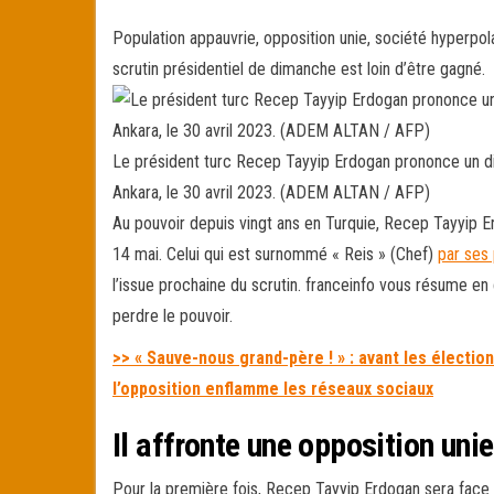
ce
wi
m
rt
bo
tt
ail
ag
Population appauvrie, opposition unie, société hyperpo
ok
er
er
scrutin présidentiel de dimanche est loin d’être gagné.
Le président turc Recep Tayyip Erdogan prononce un di
Ankara, le 30 avril 2023. (ADEM ALTAN / AFP)
Au pouvoir depuis vingt ans en Turquie, Recep Tayyip Er
14 mai. Celui qui est surnommé « Reis » (Chef)
par ses 
l’issue prochaine du scrutin. franceinfo vous résume en 
perdre le pouvoir.
>> « Sauve-nous grand-père ! » : avant les électio
l’opposition enflamme les réseaux sociaux
Il affronte une opposition unie
Pour la première fois, Recep Tayyip Erdogan sera face à