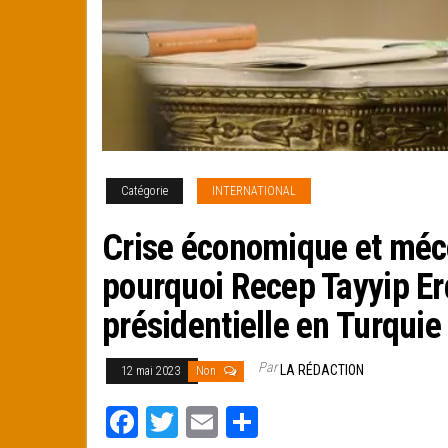
Catégorie
INTERNATIONAL
Crise économique et méc
pourquoi Recep Tayyip Er
présidentielle en Turquie
Par
LA RÉDACTION
12 mai 2023
Non
Fa
T
E
Pa