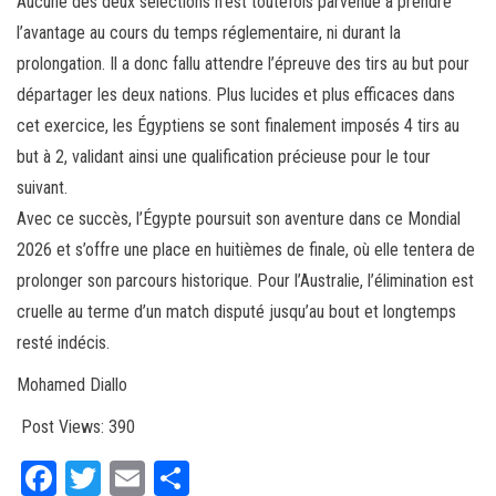
Aucune des deux sélections n’est toutefois parvenue à prendre
l’avantage au cours du temps réglementaire, ni durant la
prolongation. Il a donc fallu attendre l’épreuve des tirs au but pour
départager les deux nations. Plus lucides et plus efficaces dans
cet exercice, les Égyptiens se sont finalement imposés 4 tirs au
but à 2, validant ainsi une qualification précieuse pour le tour
suivant.
Avec ce succès, l’Égypte poursuit son aventure dans ce Mondial
2026 et s’offre une place en huitièmes de finale, où elle tentera de
prolonger son parcours historique. Pour l’Australie, l’élimination est
cruelle au terme d’un match disputé jusqu’au bout et longtemps
resté indécis.
Mohamed Diallo
Post Views:
390
Fa
T
E
Pa