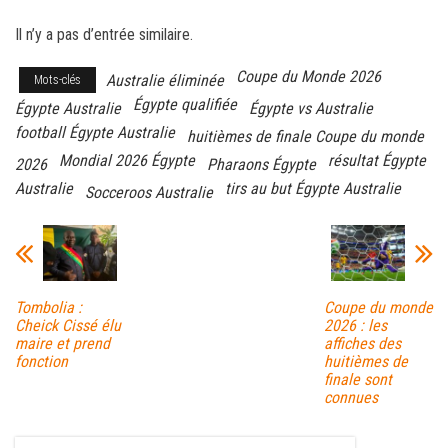
ce
wi
m
rt
Il n’y a pas d’entrée similaire.
bo
tt
ail
ag
ok
er
er
Coupe du Monde 2026
Australie éliminée
Mots-clés
Égypte qualifiée
Égypte Australie
Égypte vs Australie
football Égypte Australie
huitièmes de finale Coupe du monde
Mondial 2026 Égypte
résultat Égypte
2026
Pharaons Égypte
Australie
tirs au but Égypte Australie
Socceroos Australie
Tombolia :
Coupe du monde
Cheick Cissé élu
2026 : les
maire et prend
affiches des
fonction
huitièmes de
finale sont
connues