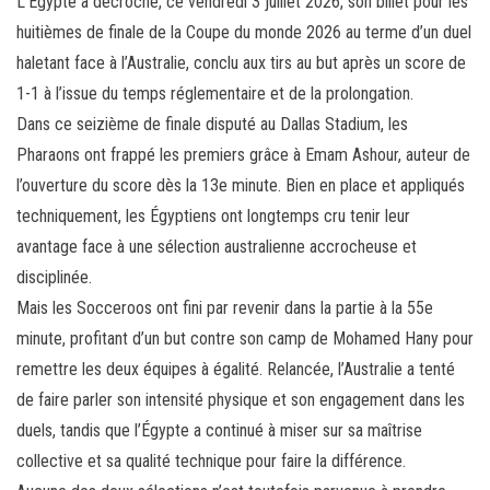
L’Égypte a décroché, ce vendredi 3 juillet 2026, son billet pour les
bo
tt
ail
ag
huitièmes de finale de la Coupe du monde 2026 au terme d’un duel
ok
er
er
haletant face à l’Australie, conclu aux tirs au but après un score de
1-1 à l’issue du temps réglementaire et de la prolongation.
Dans ce seizième de finale disputé au Dallas Stadium, les
Pharaons ont frappé les premiers grâce à Emam Ashour, auteur de
l’ouverture du score dès la 13e minute. Bien en place et appliqués
techniquement, les Égyptiens ont longtemps cru tenir leur
avantage face à une sélection australienne accrocheuse et
disciplinée.
Mais les Socceroos ont fini par revenir dans la partie à la 55e
minute, profitant d’un but contre son camp de Mohamed Hany pour
remettre les deux équipes à égalité. Relancée, l’Australie a tenté
de faire parler son intensité physique et son engagement dans les
duels, tandis que l’Égypte a continué à miser sur sa maîtrise
collective et sa qualité technique pour faire la différence.