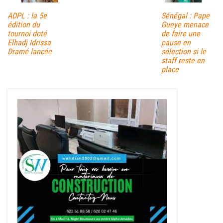
ADPL : la 5e
Sénégal : Pape
édition du
Gueye menace
tournoi doté
de faire une
Elhadj Idrissa
pause en
Dramé lancée
sélection si le
staff reste en
place