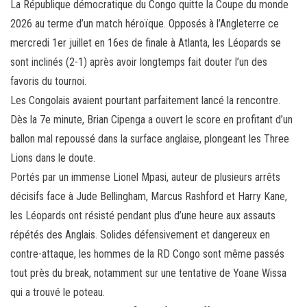
La République démocratique du Congo quitte la Coupe du monde
bo
tt
ail
ag
2026 au terme d’un match héroïque. Opposés à l’Angleterre ce
ok
er
er
mercredi 1er juillet en 16es de finale à Atlanta, les Léopards se
sont inclinés (2-1) après avoir longtemps fait douter l’un des
favoris du tournoi.
Les Congolais avaient pourtant parfaitement lancé la rencontre.
Dès la 7e minute, Brian Cipenga a ouvert le score en profitant d’un
ballon mal repoussé dans la surface anglaise, plongeant les Three
Lions dans le doute.
Portés par un immense Lionel Mpasi, auteur de plusieurs arrêts
décisifs face à Jude Bellingham, Marcus Rashford et Harry Kane,
les Léopards ont résisté pendant plus d’une heure aux assauts
répétés des Anglais. Solides défensivement et dangereux en
contre-attaque, les hommes de la RD Congo sont même passés
tout près du break, notamment sur une tentative de Yoane Wissa
qui a trouvé le poteau.