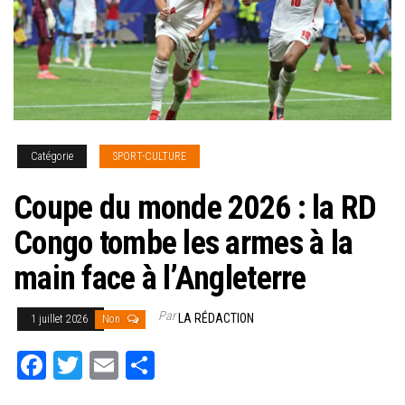
Catégorie
SPORT-CULTURE
Coupe du monde 2026 : la RD
Congo tombe les armes à la
main face à l’Angleterre
Par
LA RÉDACTION
1 juillet 2026
Non
Fa
T
E
Pa
ce
wi
m
rt