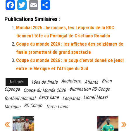
Fa
T
E
Pa
ce
wi
m
rt
Publications Similaires :
bo
tt
ail
ag
Mondial 2026 : héroïques, les Léopards de la RDC
ok
er
er
tiennent tête au Portugal de Cristiano Ronaldo
Coupe du monde 2026 : les affiches des seizièmes de
finale promettent du grand spectacle
Coupe du monde 2026 : le coup d’envoi donné ce jeudi
entre le Mexique et l’Afrique du Sud
Angleterre
Brian
16es de finale
Atlanta
Mots-clés
Cipenga
élimination RD Congo
Coupe du Monde 2026
harry kane
Lionel Mpasi
football mondial
Léopards
RD Congo
Mexique
Three Lions