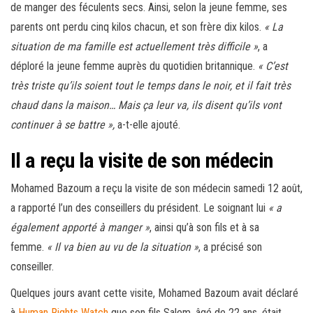
de manger des féculents secs. Ainsi, selon la jeune femme, ses
parents ont perdu cinq kilos chacun, et son frère dix kilos.
« La
situation de ma famille est actuellement très difficile »
, a
déploré la jeune femme auprès du quotidien britannique.
« C’est
très triste qu’ils soient tout le temps dans le noir, et il fait très
chaud dans la maison… Mais ça leur va, ils disent qu’ils vont
continuer à se battre »,
a-t-elle ajouté.
Il a reçu la visite de son médecin
Mohamed Bazoum a reçu la visite de son médecin samedi 12 août,
a rapporté l’un des conseillers du président. Le soignant lui
« a
également apporté à manger »
, ainsi qu’à son fils et à sa
femme.
« Il va bien au vu de la situation »
, a précisé son
conseiller.
Quelques jours avant cette visite, Mohamed Bazoum avait déclaré
à
Human Rights Watch
que son fils Salem, âgé de 22 ans, était