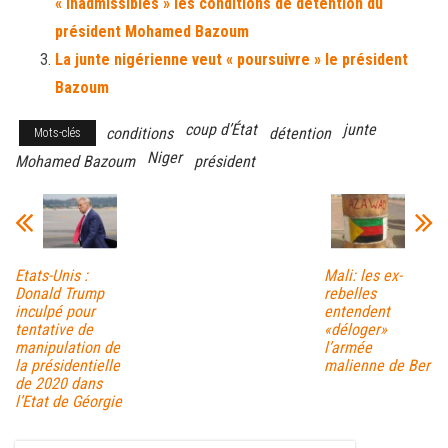
« inadmissibles » les conditions de détention du
président Mohamed Bazoum
La junte nigérienne veut « poursuivre » le président
Bazoum
coup d’État
junte
conditions
détention
Mots-clés
Niger
Mohamed Bazoum
président
Etats-Unis :
Mali: les ex-
Donald Trump
rebelles
inculpé pour
entendent
tentative de
«déloger»
manipulation de
l’armée
la présidentielle
malienne de Ber
de 2020 dans
l’Etat de Géorgie