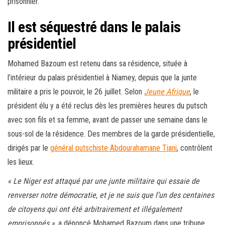
prisonnier.
i
Il est séquestré dans le palais
g
é
présidentiel
p
Mohamed Bazoum est retenu dans sa résidence, située à
a
l’intérieur du palais présidentiel à Niamey, depuis que la junte
r
militaire a pris le pouvoir, le 26 juillet. Selon
Jeune Afrique
, le
président élu y a été reclus dès les premières heures du putsch
avec son fils et sa femme, avant de passer une semaine dans le
sous-sol de la résidence. Des membres de la garde présidentielle,
dirigés par le
général putschiste Abdourahamane Tiani
, contrôlent
les lieux.
« Le Niger est attaqué par une junte militaire qui essaie de
renverser notre démocratie, et je ne suis que l’un des centaines
de citoyens qui ont été arbitrairement et illégalement
emprisonnés »
, a dénoncé Mohamed Bazoum dans une tribune