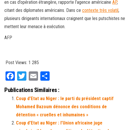
en cas d’opération étrangère, rapporte l’agence américaine
AP
,
citant des diplomates américains. Dans ce
contexte très volatil
,
plusieurs dirigeants internationaux craignent que les putschistes ne
mettent leur menace à exécution.
AFP
Post Views:
1 285
Fa
T
E
Pa
ce
wi
m
rt
Publications Similaires :
bo
tt
ail
ag
Coup d’Etat au Niger : le parti du président captif
ok
er
er
Mohamed Bazoum dénonce des conditions de
détention « cruelles et inhumaines »
Coup d’Etat au Niger : l’Union africaine juge