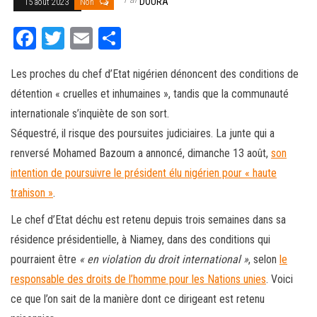
DOURA
15 août 2023
Non
Fa
T
E
Pa
ce
wi
m
rt
Les proches du chef d’Etat nigérien dénoncent des conditions de
bo
tt
ail
ag
détention « cruelles et inhumaines », tandis que la communauté
ok
er
er
internationale s’inquiète de son sort.
A
Séquestré, il risque des poursuites judiciaires. La junte qui a
r
renversé Mohamed Bazoum a annoncé, dimanche 13 août,
son
t
intention de poursuivre le président élu nigérien pour « haute
i
trahison »
.
c
Le chef d’Etat déchu est retenu depuis trois semaines dans sa
l
résidence présidentielle, à Niamey, dans des conditions qui
e
pourraient être
« en violation du droit international »
, selon
le
r
responsable des droits de l’homme pour les Nations unies
. Voici
é
ce que l’on sait de la manière dont ce dirigeant est retenu
d