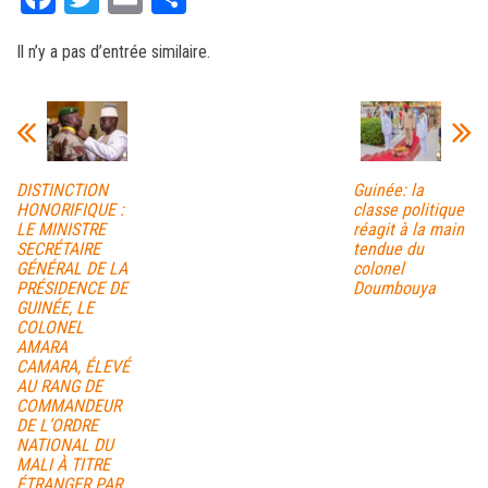
ce
wi
m
rt
Il n’y a pas d’entrée similaire.
bo
tt
ail
ag
ok
er
er
DISTINCTION
Guinée: la
HONORIFIQUE :
classe politique
LE MINISTRE
réagit à la main
SECRÉTAIRE
tendue du
GÉNÉRAL DE LA
colonel
PRÉSIDENCE DE
Doumbouya
GUINÉE, LE
COLONEL
AMARA
CAMARA, ÉLEVÉ
AU RANG DE
COMMANDEUR
DE L’ORDRE
NATIONAL DU
MALI À TITRE
ÉTRANGER PAR