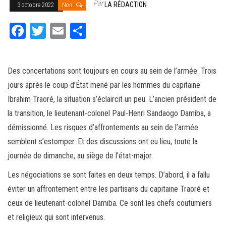
Par
LA RÉDACTION
3 octobre 2022
Non
Fa
T
E
Pa
ce
wi
m
rt
bo
tt
ail
ag
Des concertations sont toujours en cours au sein de l’armée. Trois
ok
er
er
jours après le coup d’État mené par les hommes du capitaine
Ibrahim Traoré, la situation s’éclaircit un peu. L’ancien président de
la transition, le lieutenant-colonel Paul-Henri Sandaogo Damiba, a
démissionné. Les risques d’affrontements au sein de l’armée
semblent s’estomper. Et des discussions ont eu lieu, toute la
journée de dimanche, au siège de l’état-major.
Les négociations se sont faites en deux temps. D’abord, il a fallu
éviter un affrontement entre les partisans du capitaine Traoré et
ceux de lieutenant-colonel Damiba. Ce sont les chefs coutumiers
et religieux qui sont intervenus.