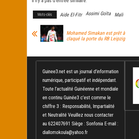
Il n’y a pas d’entrée similaire.
bo
tt
ail
ag
ok
er
er
Assimi Goïta
Aide El-Fitr
Mali
Mots-clés
Mohamed Simakan est prêt à
claqué la porte du RB Leipzig
Guinee3.net est un journal d’information
numérique, participatif et indépendant.
Toute l’actualité Guinéenne et mondiale
en continu Guinée3 c’est comme le
chiffre 3 : Responsabilité, Impartialité
et Neutralité Veuillez nous contacter
au 622407691 Siège : Sonfonia E-mail :
diallomokoula@yahoo.fr