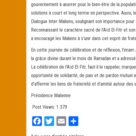
gouvernement à œuvrer pour le bien-être de la populat
solutions à court et long terme en perspective. Aussi, l
Dialogue Inter-Maliens, soulignant son importance pour la 
Reconnaissant le caractère sacré de l’Aïd El-Fitr et so
a encouragé les Maliens à s’unir dans cet esprit de frate
En cette journée de célébration et de réflexion, l’im
la grâce divine durant le mois de Ramadan et a adressé
La célébration de l’Aïd El-Fitr, faut-il le rappeler, ma
opportunité de solidarité, de paix et de pardon mutuel e
d’affermir les liens de fraternité et d’amitié autour de
Présidence Malienne
Post Views:
1 379
Fa
T
E
Pa
ce
wi
m
rt