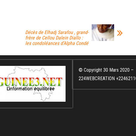
Décès de Elhadj Sarafou , grand-
frère de Cellou Dalein Diallo :
les condoléances d’Alpha Condé
© Copyright 30 Mars 2020 –
224WEBCREATION +2246211