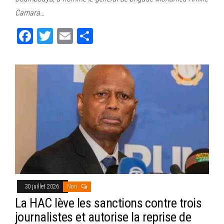
ok
er
er
Camara…
Fa
T
E
Pa
ce
wi
m
rt
bo
tt
ail
ag
ok
er
er
30 juillet 2026
Non
La HAC lève les sanctions contre trois
journalistes et autorise la reprise de