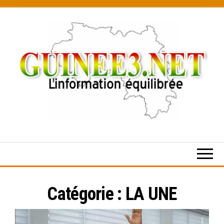
Skip
to
the
content
L’information
équilibrée
Catégorie :
LA UNE