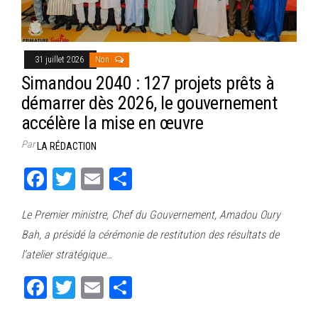
31 juillet 2026
Non
Simandou 2040 : 127 projets prêts à
démarrer dès 2026, le gouvernement
accélère la mise en œuvre
Par
LA RÉDACTION
Fa
T
E
Pa
ce
wi
m
rt
Le Premier ministre, Chef du Gouvernement, Amadou Oury
bo
tt
ail
ag
Bah, a présidé la cérémonie de restitution des résultats de
ok
er
er
l’atelier stratégique…
Fa
T
E
Pa
ce
wi
m
rt