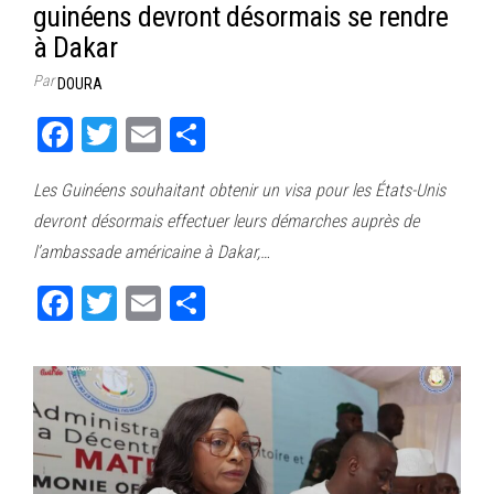
guinéens devront désormais se rendre
à Dakar
Par
DOURA
Fa
T
E
Pa
ce
wi
m
rt
Les Guinéens souhaitant obtenir un visa pour les États-Unis
bo
tt
ail
ag
devront désormais effectuer leurs démarches auprès de
ok
er
er
l’ambassade américaine à Dakar,…
Fa
T
E
Pa
ce
wi
m
rt
bo
tt
ail
ag
ok
er
er