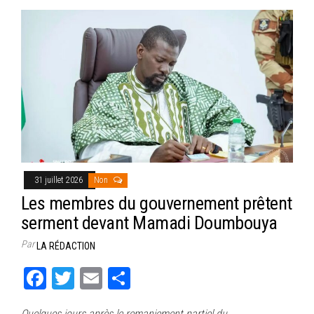
bo
tt
ail
ag
ok
er
er
31 juillet 2026
Non
Les membres du gouvernement prêtent
serment devant Mamadi Doumbouya
Par
LA RÉDACTION
Fa
T
E
Pa
ce
wi
m
rt
Quelques jours après le remaniement partiel du