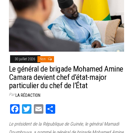
30 juillet 2026
Non
Le général de brigade Mohamed Amine
Camara devient chef d’état-major
particulier du chef de l’État
Par
LA RÉDACTION
Fa
T
E
Pa
ce
wi
m
rt
Le président de la République de Guinée, le général Mamadi
bo
tt
ail
ag
Doumbouya, a nommé le général de brigade Mohamed Amine