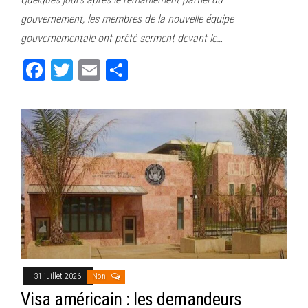
bo
tt
ail
ag
gouvernement, les membres de la nouvelle équipe
ok
er
er
gouvernementale ont prêté serment devant le…
Fa
T
E
Pa
ce
wi
m
rt
bo
tt
ail
ag
ok
er
er
31 juillet 2026
Non
Visa américain : les demandeurs