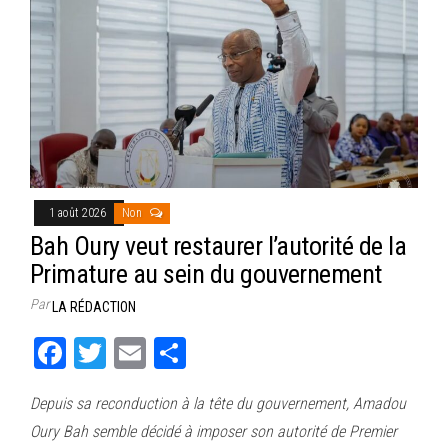
1 août 2026
Non
Bah Oury veut restaurer l’autorité de la
Primature au sein du gouvernement
Par
LA RÉDACTION
Fa
T
E
Pa
ce
wi
m
rt
Depuis sa reconduction à la tête du gouvernement, Amadou
bo
tt
ail
ag
Oury Bah semble décidé à imposer son autorité de Premier