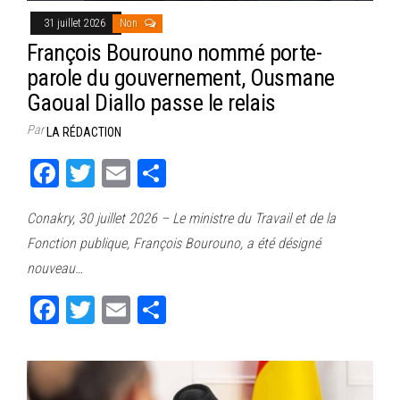
31 juillet 2026
Non
François Bourouno nommé porte-
parole du gouvernement, Ousmane
Gaoual Diallo passe le relais
Par
LA RÉDACTION
Fa
T
E
Pa
ce
wi
m
rt
Conakry, 30 juillet 2026 – Le ministre du Travail et de la
bo
tt
ail
ag
Fonction publique, François Bourouno, a été désigné
ok
er
er
nouveau…
Fa
T
E
Pa
ce
wi
m
rt
bo
tt
ail
ag
ok
er
er