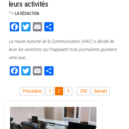
leurs activités
Par
LA RÉDACTION
Fa
T
E
Pa
ce
wi
m
rt
La Haute Autorité de la Communication (HAC) a décidé de
bo
tt
ail
ag
lever les sanctions qui frappaient trois journalistes guinéens
ok
er
er
ainsi que…
Fa
T
E
Pa
ce
wi
m
rt
bo
tt
ail
ag
Pagination
Précédent
1
2
3
…
230
Suivant
ok
er
er
des
publications