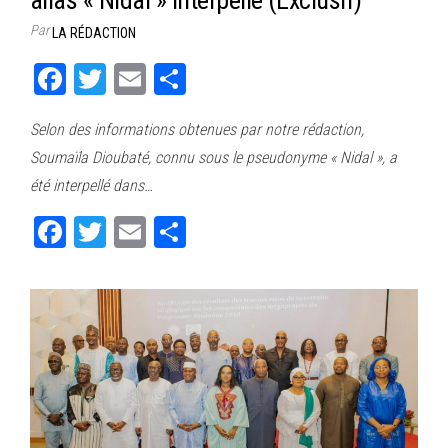
Par
LA RÉDACTION
Fa
T
E
Pa
ce
wi
m
rt
Selon des informations obtenues par notre rédaction,
bo
tt
ail
ag
Soumaïla Dioubaté, connu sous le pseudonyme « Nidal », a
ok
er
er
été interpellé dans…
Fa
T
E
Pa
ce
wi
m
rt
bo
tt
ail
ag
ok
er
er