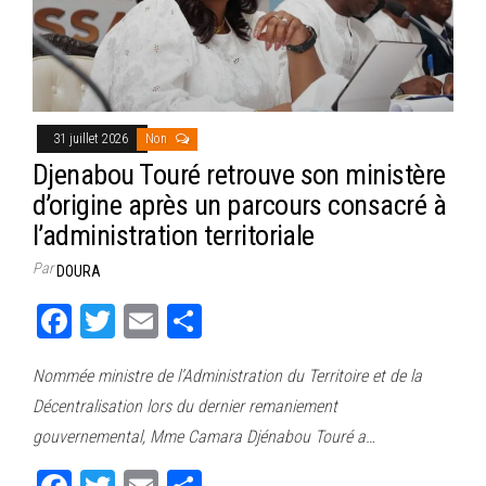
31 juillet 2026
Non
Djenabou Touré retrouve son ministère
d’origine après un parcours consacré à
l’administration territoriale
Par
DOURA
Fa
T
E
Pa
ce
wi
m
rt
Nommée ministre de l’Administration du Territoire et de la
bo
tt
ail
ag
Décentralisation lors du dernier remaniement
ok
er
er
gouvernemental, Mme Camara Djénabou Touré a…