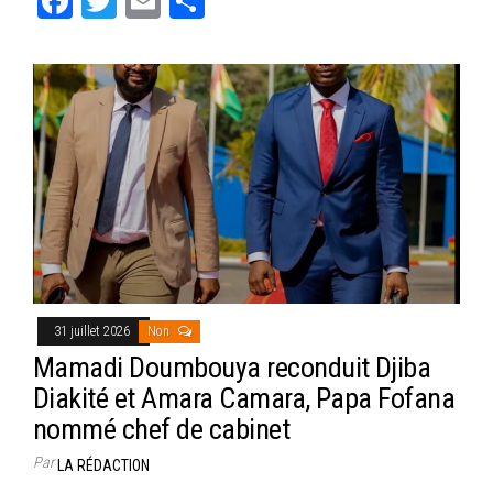
Fa
T
E
Pa
ce
wi
m
rt
bo
tt
ail
ag
ok
er
er
31 juillet 2026
Non
Mamadi Doumbouya reconduit Djiba
Diakité et Amara Camara, Papa Fofana
nommé chef de cabinet
Par
LA RÉDACTION