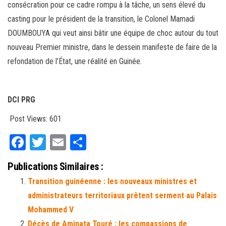
consécration pour ce cadre rompu à la tâche, un sens élevé du
casting pour le président de la transition, le Colonel Mamadi
DOUMBOUYA qui veut ainsi bâtir une équipe de choc autour du tout
nouveau Premier ministre, dans le dessein manifeste de faire de la
refondation de l’État, une réalité en Guinée.
DCI PRG
Post Views:
601
Fa
T
E
Pa
ce
wi
m
rt
Publications Similaires :
bo
tt
ail
ag
Transition guinéenne : les nouveaux ministres et
ok
er
er
administrateurs territoriaux prêtent serment au Palais
Mohammed V
Décès de Aminata Touré : les compassions de