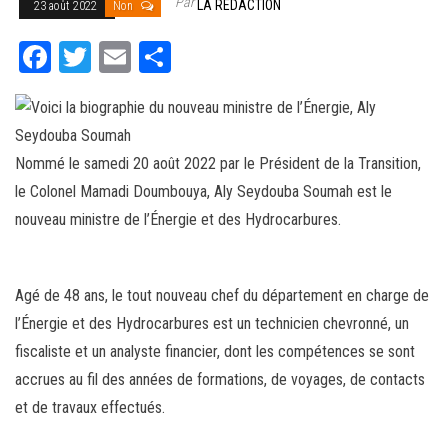
Par
LA RÉDACTION
23 août 2022
Non
Fa
T
E
Pa
ce
wi
m
rt
bo
tt
ail
ag
ok
er
er
Nommé le samedi 20 août 2022 par le Président de la Transition,
le Colonel Mamadi Doumbouya, Aly Seydouba Soumah est le
nouveau ministre de l’Énergie et des Hydrocarbures.
Agé de 48 ans, le tout nouveau chef du département en charge de
l’Énergie et des Hydrocarbures est un technicien chevronné, un
fiscaliste et un analyste financier, dont les compétences se sont
accrues au fil des années de formations, de voyages, de contacts
et de travaux effectués.