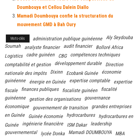
Doumbouya et Cellou Dalein Diallo
Mamadi Doumbouya confie la structuration du
mouvement GMD à Bah Oury
Aly Seydouba
administration publique guinéenne
Mots-clés
Soumah
audit financier
analyste financier
Bolloré Africa
cadre guinéen
compétences techniques
Logistics
CBG
développement durable
comptabilité et gestion
Direction
Dixinn
économie
nationale des impôts
Ecobank Guinée
guinéenne
expertise comptable
énergie en Guinée
expertise
finances publiques
fiscalité
fiscale
fiscaliste guinéen
guinéenne
gouvernance
gestion des organisations
économique
grandes entreprises
gouvernement de transition
en Guinée
hydrocarbures
Guinée économie
hydrocarbures en
ingénierie financière
leadership
Guinée
ISM Dakar
gouvernemental
Mamadi DOUMBOUYA
lycée Donka
MBA