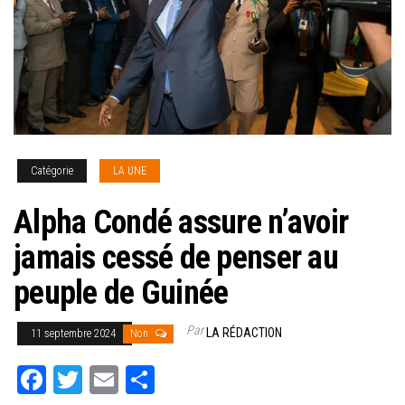
Catégorie
LA UNE
Alpha Condé assure n’avoir
jamais cessé de penser au
peuple de Guinée
Par
LA RÉDACTION
11 septembre 2024
Non
Fa
T
E
Pa