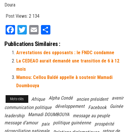
Doura
Post Views:
2 134
Fa
T
E
Pa
ce
wi
m
rt
Publications Similaires :
bo
tt
ail
ag
Arrestations des opposants : le FNDC condamne
ok
er
er
La CEDEAO aurait demandé une transition de 6 à 12
mois
Mamou: Cellou Baldé appelle à soutenir Mamadi
Doumbouya
Alpha Condé
avenir
Afrique
ancien président
Mots-clés
développement
Guinée
communication politique
Facebook
Mamadi DOUMBOUYA
leadership
message au peuple
message d’amour
politique guinéenne
paix
prospérité
réconciliation nationale
retour de