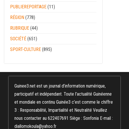
PUBLIEREPORTAGE
(11)
RÉGION
(778)
RUBRIQUE
(44)
SOCIÉTÉ
(651)
SPORT-CULTURE
(895)
Guinee3.net est un journal d’information numérique,
participatif et indépendant. Toute l’actualité Guinéenne
et mondiale en continu Guinée3 c’est comme le chiffre
3 : Responsabilité, Impartialité et Neutralité Veuillez
nous contacter au 622407691 Siège : Sonfonia E-mail :
diallomokoula@yahoo.fr