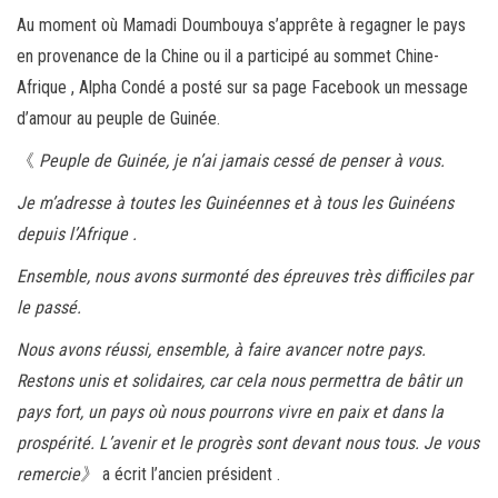
ce
wi
m
rt
Au moment où Mamadi Doumbouya s’apprête à regagner le pays
bo
tt
ail
ag
en provenance de la Chine ou il a participé au sommet Chine-
ok
er
er
Afrique , Alpha Condé a posté sur sa page Facebook un message
d’amour au peuple de Guinée.
《
Peuple de Guinée, je n’ai jamais cessé de penser à vous.
Je m’adresse à toutes les Guinéennes et à tous les Guinéens
depuis l’Afrique .
Ensemble, nous avons surmonté des épreuves très difficiles par
le passé.
Nous avons réussi, ensemble, à faire avancer notre pays.
Restons unis et solidaires, car cela nous permettra de bâtir un
pays fort, un pays où nous pourrons vivre en paix et dans la
prospérité. L’avenir et le progrès sont devant nous tous. Je vous
remercie》
a écrit l’ancien président .