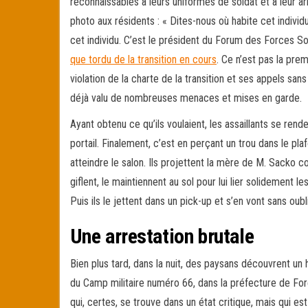
reconnaissables à leurs uniformes de soldat et à leur a
photo aux résidents : « Dites-nous où habite cet individu
cet individu. C’est le président du Forum des Forces So
que tordu de la transition en cours
. Ce n’est pas la pre
violation de la charte de la transition et ses appels sans
déjà valu de nombreuses menaces et mises en garde.
Ayant obtenu ce qu’ils voulaient, les assaillants se ren
portail. Finalement, c’est en perçant un trou dans le plaf
atteindre le salon. Ils projettent la mère de M. Sacko co
giflent, le maintiennent au sol pour lui lier solidement 
Puis ils le jettent dans un pick-up et s’en vont sans ou
Une arrestation brutale
Bien plus tard, dans la nuit, des paysans découvrent u
du Camp militaire numéro 66, dans la préfecture de Fo
qui, certes, se trouve dans un état critique, mais qui est 