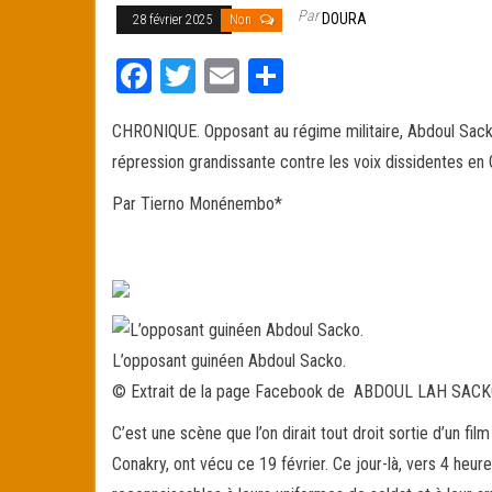
Par
DOURA
28 février 2025
Non
Fa
T
E
Pa
ce
wi
m
rt
CHRONIQUE. Opposant au régime militaire, Abdoul Sacko
bo
tt
ail
ag
répression grandissante contre les voix dissidentes en 
ok
er
er
Par Tierno Monénembo*
L’opposant guinéen Abdoul Sacko.
© Extrait de la page Facebook de ABDOUL LAH SAC
C’
est une scène que l’on dirait tout droit sortie d’un fil
Conakry, ont vécu ce 19 février. Ce jour-là, vers 4 heu