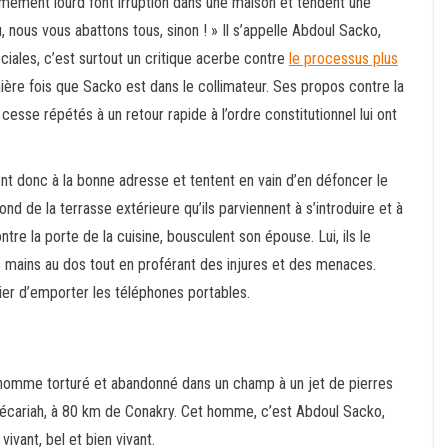
rmement lourd font irruption dans une maison et tendent une
, nous vous abattons tous, sinon ! » Il s’appelle Abdoul Sacko,
ciales, c’est surtout un critique acerbe contre
le processus plus
mière fois que Sacko est dans le collimateur. Ses propos contre la
 cesse répétés à un retour rapide à l’ordre constitutionnel lui ont
dent donc à la bonne adresse et tentent en vain d’en défoncer le
ond de la terrasse extérieure qu’ils parviennent à s’introduire et à
ntre la porte de la cuisine, bousculent son épouse. Lui, ils le
les mains au dos tout en proférant des injures et des menaces.
blier d’emporter les téléphones portables.
n homme torturé et abandonné dans un champ à un jet de pierres
récariah, à 80 km de Conakry. Cet homme, c’est Abdoul Sacko,
vivant, bel et bien vivant.