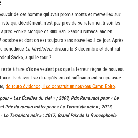
e
de pouvoir de cet homme qui avait promis monts et merveilles aux
 liste qui, décidément, n’est pas près de se refermer, à voir les
i. Après Foniké Mengué et Billo Bah, Saadou Nimaga, ancien
7 octobre et dont on est toujours sans nouvelles à ce jour. Après
du périodique
Le Révélateur
, disparu le 3 décembre et dont nul
bdoul Sacko, à qui le tour ?
r reste à faire s’ils ne veulent pas que la terreur règne de nouveau
uré. Ils doivent se dire qu’ils en ont suffisamment soupé avec
ue,
de toute évidence, il se construit un nouveau Camp Boiro
.
pour « Les Écailles du ciel » ; 2008, Prix Renaudot pour « Le
d Prix du roman métis pour « Le Terroriste noir » ; 2013,
Le Terroriste noir » ; 2017, Grand Prix de la francophonie