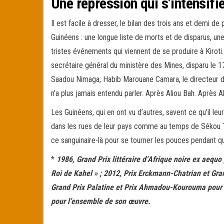
Une répression qui s’intensifi
Il est facile à dresser, le bilan des trois ans et demi 
Guinéens : une longue liste de morts et de disparus, une
tristes événements qui viennent de se produire à Kirot
secrétaire général du ministère des Mines, disparu le 1
Saadou Nimaga, Habib Marouane Camara, le directeur 
n’a plus jamais entendu parler. Après Aliou Bah. Après A
Les Guinéens, qui en ont vu d’autres, savent ce qu’il leu
dans les rues de leur pays comme au temps de Sékou To
ce sanguinaire-là pour se tourner les pouces pendant q
*
1986, Grand Prix littéraire d’Afrique noire ex aequo 
Roi de Kahel » ; 2012, Prix Erckmann-Chatrian et Gran
Grand Prix Palatine et Prix Ahmadou-Kourouma pour « 
pour l’ensemble de son œuvre.