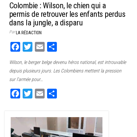
Colombie : Wilson, le chien qui a
permis de retrouver les enfants perdus
dans la jungle, a disparu
Par
LA RÉDACTION
Fa
T
E
Pa
ce
wi
m
rt
Wilson, le berger belge devenu héros national, est introuvable
bo
tt
ail
ag
depuis plusieurs jours. Les Colombiens mettent la pression
ok
er
er
sur l’armée pour…
Fa
T
E
Pa
ce
wi
m
rt
bo
tt
ail
ag
ok
er
er