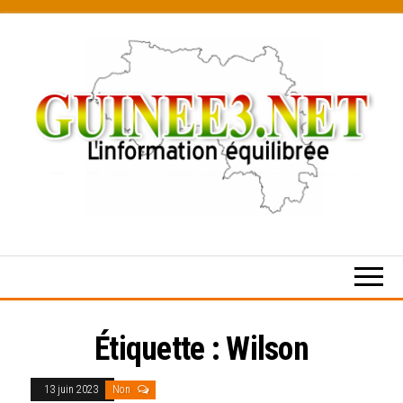
Skip
to
the
content
L’information
équilibrée
Étiquette :
Wilson
13 juin 2023
Non