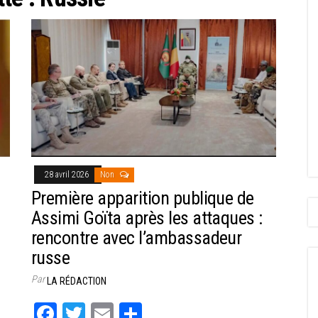
28 avril 2026
Non
Première apparition publique de
Assimi Goïta après les attaques :
rencontre avec l’ambassadeur
russe
Par
LA RÉDACTION
Fa
T
E
Pa