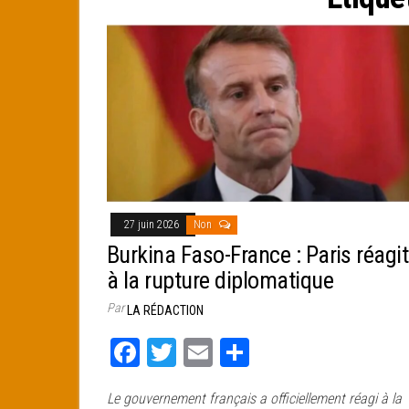
e
r
27 juin 2026
Non
Burkina Faso-France : Paris réagit
à la rupture diplomatique
Par
LA RÉDACTION
Fa
T
E
Pa
ce
wi
m
rt
Le gouvernement français a officiellement réagi à la