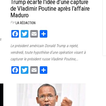
Trump écarte l’idée d’une capture
de Vladimir Poutine après l’affaire
Maduro
Par
LA RÉDACTION
Fa
T
E
Pa
s
ce
wi
m
rt
Le président américain Donald Trump a rejeté,
bo
tt
ail
ag
vendredi, toute hypothèse d’une opération visant à
ok
er
er
capturer le président russe Vladimir Poutine,…
Fa
T
E
Pa
ce
wi
m
rt
bo
tt
ail
ag
ok
er
er