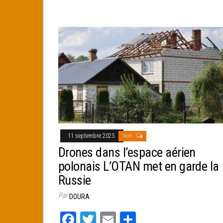
ce
wi
m
rt
bo
tt
ail
ag
ok
er
er
11 septembre 2025
Non
Drones dans l’espace aérien
polonais L’OTAN met en garde la
Russie
Par
DOURA
Fa
T
E
Pa