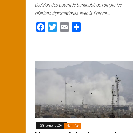
bo
tt
ail
ag
décision des autorités burkinabè de rompre les
ok
er
er
relations diplomatiques avec la France,…
Fa
T
E
Pa
ce
wi
m
rt
bo
tt
ail
ag
ok
er
er
28 février 2026
Non