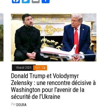
ce
wi
m
rt
bo
tt
ail
ag
ok
er
er
18 août 2025
Non
Donald Trump et Volodymyr
Zelensky : une rencontre décisive à
Washington pour l’avenir de la
sécurité de l’Ukraine
Par
DOURA