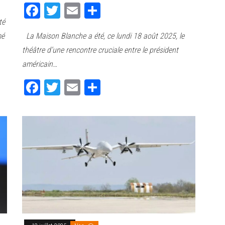
Fa
T
E
Pa
té
ce
wi
m
rt
mé
La Maison Blanche a été, ce lundi 18 août 2025, le
bo
tt
ail
ag
théâtre d’une rencontre cruciale entre le président
ok
er
er
américain…
Fa
T
E
Pa
ce
wi
m
rt
bo
tt
ail
ag
ok
er
er