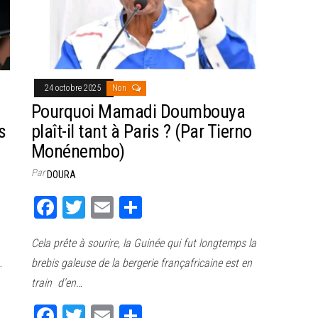
24 octobre 2025
Non
Pourquoi Mamadi Doumbouya
s
plaît-il tant à Paris ? (Par Tierno
Monénembo)
Par
DOURA
Fa
T
E
Pa
ce
wi
m
rt
Cela prête à sourire, la Guinée qui fut longtemps la
bo
tt
ail
ag
…
brebis galeuse de la bergerie françafricaine est en
ok
er
er
train d’en…
Fa
T
E
Pa