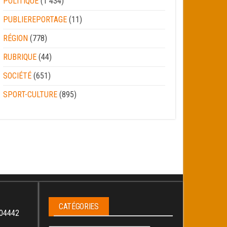
POLITIQUE
(1 434)
PUBLIEREPORTAGE
(11)
RÉGION
(778)
RUBRIQUE
(44)
SOCIÉTÉ
(651)
SPORT-CULTURE
(895)
CATÉGORIES
04442