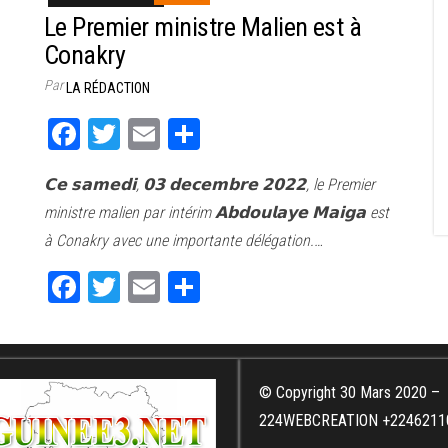
Le Premier ministre Malien est à
Conakry
Par
LA RÉDACTION
Fa
T
E
Pa
ce
wi
m
rt
𝗖𝗲 𝘀𝗮𝗺𝗲𝗱𝗶, 𝟬𝟯 𝗱𝗲𝗰𝗲𝗺𝗯𝗿𝗲 𝟮𝟬𝟮𝟮, le Premier
bo
tt
ail
ag
ministre malien par intérim 𝗔𝗯𝗱𝗼𝘂𝗹𝗮𝘆𝗲 𝗠𝗮𝗶𝗴𝗮 est
ok
er
er
à Conakry avec une importante délégation.…
Fa
T
E
Pa
ce
wi
m
rt
bo
tt
ail
ag
ok
er
er
© Copyright 30 Mars 2020 –
224WEBCREATION +2246211