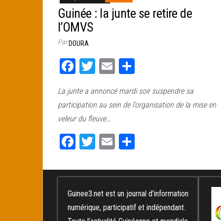
Guinée : la junte se retire de
l’OMVS
Par
DOURA
Fa
T
E
Pa
ce
wi
m
rt
La junte a annoncé mardi soir suspendre sa
bo
tt
ail
ag
participation au sein de l’organisation de la mise en
ok
er
er
veleur du fleuve…
Fa
T
E
Pa
ce
wi
m
rt
bo
tt
ail
ag
ok
er
er
Guinee3.net est un journal d’information
numérique, participatif et indépendant.