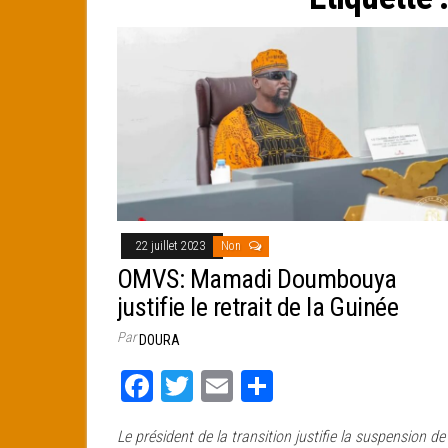
e
r
22 juillet 2023
Non
OMVS: Mamadi Doumbouya
justifie le retrait de la Guinée
Par
DOURA
Fa
T
E
Pa
ce
wi
m
rt
Le président de la transition justifie la suspension de