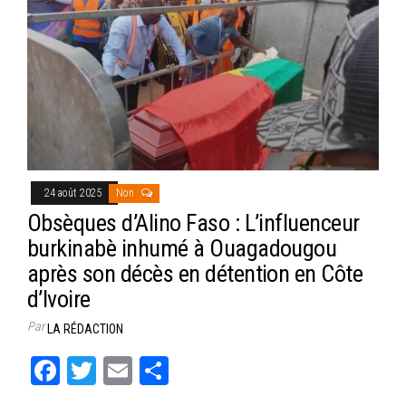
24 août 2025
Non
Obsèques d’Alino Faso : L’influenceur
burkinabè inhumé à Ouagadougou
après son décès en détention en Côte
d’Ivoire
Par
LA RÉDACTION
Fa
T
E
Pa
ce
wi
m
rt