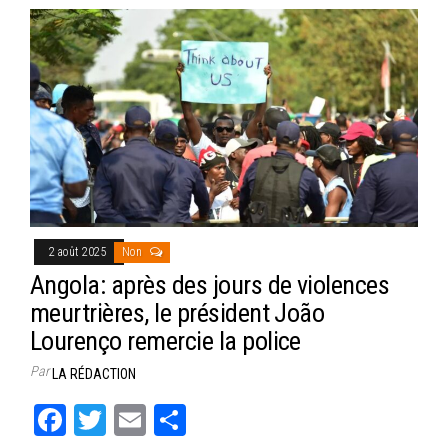
2 août 2025
Non
Angola: après des jours de violences
meurtrières, le président João
Lourenço remercie la police
Par
LA RÉDACTION
Fa
T
E
Pa