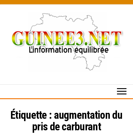
Skip
to
the
content
L’information
équilibrée
Étiquette :
augmentation du
pris de carburant