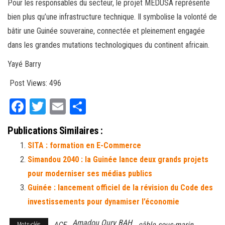
Pour les responsables du secteur, le projet MEDUSA représente
bien plus qu’une infrastructure technique. Il symbolise la volonté de
bâtir une Guinée souveraine, connectée et pleinement engagée
dans les grandes mutations technologiques du continent africain.
Yayé Barry
Post Views:
496
Fa
T
E
Pa
ce
wi
m
rt
Publications Similaires :
bo
tt
ail
ag
SITA : formation en E-Commerce
ok
er
er
Simandou 2040 : la Guinée lance deux grands projets
pour moderniser ses médias publics
Guinée : lancement officiel de la révision du Code des
investissements pour dynamiser l’économie
Amadou Oury BAH
ACE
câble sous-marin
Mots-clés