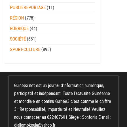
PUBLIEREPORTAGE
(11)
RÉGION
(778)
RUBRIQUE
(44)
SOCIÉTÉ
(651)
SPORT-CULTURE
(895)
Guinee3.net est un journal d’information numérique,
participatif et indépendant. Toute l’actualité Guinéenne
et mondiale en continu Guinée3 c’est comme le chiffre
3 : Responsabilité, Impartialité et Neutralité Veuillez
nous contacter au 622407691 Siège : Sonfonia E-mail :
diallomokoula@yahoo.fr