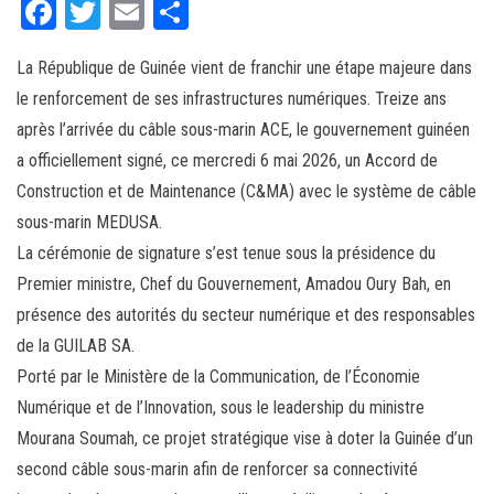
Fa
T
E
Pa
ce
wi
m
rt
La République de Guinée vient de franchir une étape majeure dans
bo
tt
ail
ag
le renforcement de ses infrastructures numériques. Treize ans
ok
er
er
après l’arrivée du câble sous-marin ACE, le gouvernement guinéen
a officiellement signé, ce mercredi 6 mai 2026, un Accord de
Construction et de Maintenance (C&MA) avec le système de câble
sous-marin MEDUSA.
La cérémonie de signature s’est tenue sous la présidence du
Premier ministre, Chef du Gouvernement, Amadou Oury Bah, en
présence des autorités du secteur numérique et des responsables
de la GUILAB SA.
Porté par le Ministère de la Communication, de l’Économie
Numérique et de l’Innovation, sous le leadership du ministre
Mourana Soumah, ce projet stratégique vise à doter la Guinée d’un
second câble sous-marin afin de renforcer sa connectivité