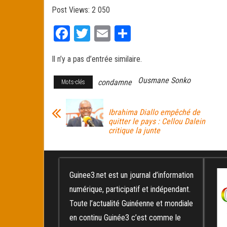
Post Views:
2 050
Fa
T
E
Pa
ce
wi
m
rt
Il n’y a pas d’entrée similaire.
bo
tt
ail
ag
ok
er
er
Ousmane Sonko
condamne
Mots-clés
Ibrahima Diallo empêché de
quitter le pays : Cellou Dalein
critique la junte
Guinee3.net est un journal d’information
numérique, participatif et indépendant.
Toute l’actualité Guinéenne et mondiale
en continu Guinée3 c’est comme le