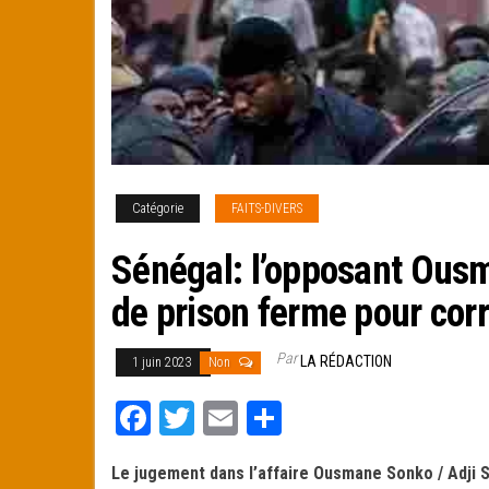
Catégorie
FAITS-DIVERS
Sénégal: l’opposant Ous
de prison ferme pour corr
Par
LA RÉDACTION
1 juin 2023
Non
Fa
T
E
Pa
ce
wi
m
rt
Le jugement dans l’affaire Ousmane Sonko / Adji Sa
bo
tt
ail
ag