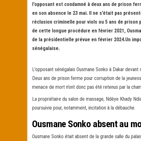
l’opposant est condamné à deux ans de prison ferm
ok
er
er
en son absence le 23 mai. Il ne s’était pas présent
réclusion criminelle pour viols ou 5 ans de prison p
de cette longue procédure en février 2021, Ousm
de la présidentielle prévue en février 2024.Un imp
sénégalaise.
L’opposant sénégalais Ousmane Sonko à Dakar devant so
Deux ans de prison ferme pour corruption de la jeuness
menace de mort n’ont donc pas été retenus par la chamb
La propriétaire du salon de massage, Ndèye Khady Ndiay
poursuivie pour, notamment, incitation à la débauche.
Ousmane Sonko absent au mo
Ousmane Sonko était absent de la grande salle du palai