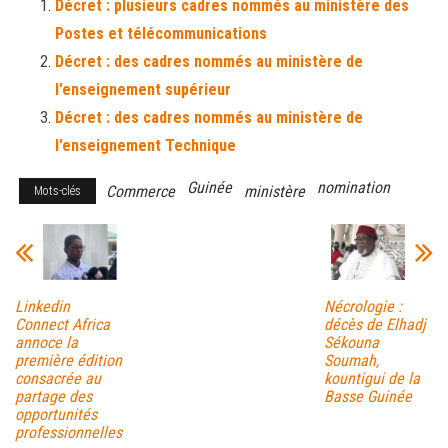
Décret : plusieurs cadres nommés au ministère des
ok
er
er
Postes et télécommunications
Décret : des cadres nommés au ministère de
l’enseignement supérieur
Décret : des cadres nommés au ministère de
l’enseignement Technique
Guinée
nomination
Commerce
ministère
Mots-clés
Linkedin
Nécrologie :
Connect Africa
décès de Elhadj
annoce la
Sékouna
première édition
Soumah,
consacrée au
kountigui de la
partage des
Basse Guinée
opportunités
professionnelles