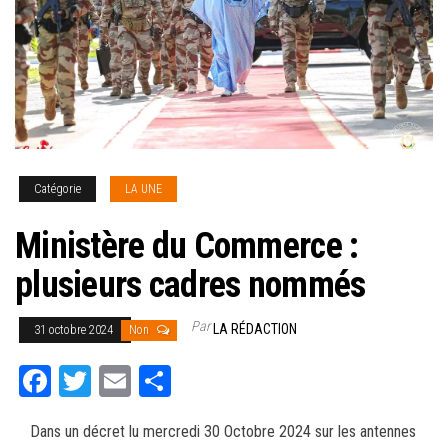
Catégorie
LA UNE
Ministère du Commerce :
plusieurs cadres nommés
Par
LA RÉDACTION
31 octobre 2024
Non
Fa
T
E
Pa
ce
wi
m
rt
Dans un décret lu mercredi 30 Octobre 2024 sur les antennes
bo
tt
ail
ag