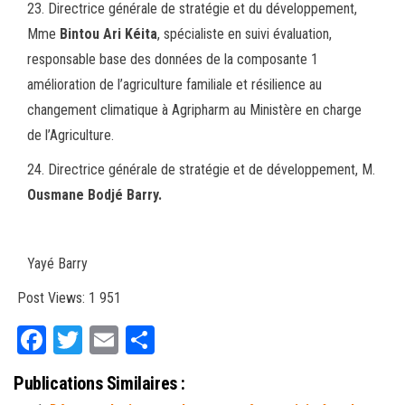
23. Directrice générale de stratégie et du développement,
Mme
Bintou Ari Kéita
, spécialiste en suivi évaluation,
responsable base des données de la composante 1
amélioration de l’agriculture familiale et résilience au
changement climatique à Agripharm au Ministère en charge
de l’Agriculture.
24. Directrice générale de stratégie et de développement, M.
Ousmane Bodjé Barry.
Yayé Barry
Post Views:
1 951
Fa
T
E
Pa
ce
wi
m
rt
Publications Similaires :
bo
tt
ail
ag