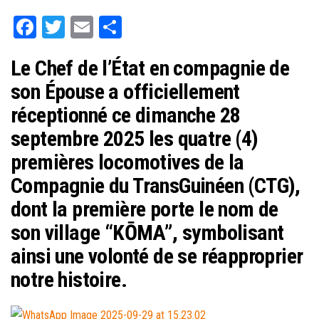
Fa
T
E
Pa
ce
wi
m
rt
Le Chef de l’État en compagnie de
bo
tt
ail
ag
son Épouse a officiellement
ok
er
er
réceptionné ce dimanche 28
septembre 2025 les quatre (4)
premières locomotives de la
Compagnie du TransGuinéen (CTG),
dont la première porte le nom de
son village “KŌMA”, symbolisant
ainsi une volonté de se réapproprier
notre histoire.