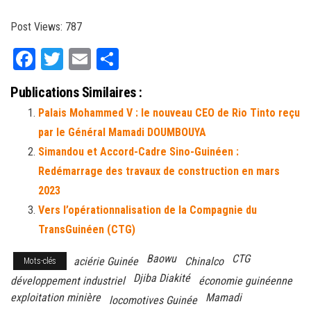
Post Views:
787
Fa
T
E
Pa
ce
wi
m
rt
Publications Similaires :
bo
tt
ail
ag
Palais Mohammed V : le nouveau CEO de Rio Tinto reçu
ok
er
er
par le Général Mamadi DOUMBOUYA
Simandou et Accord-Cadre Sino-Guinéen :
Redémarrage des travaux de construction en mars
2023
Vers l’opérationnalisation de la Compagnie du
TransGuinéen (CTG)
Baowu
CTG
aciérie Guinée
Chinalco
Mots-clés
Djiba Diakité
développement industriel
économie guinéenne
exploitation minière
Mamadi
locomotives Guinée