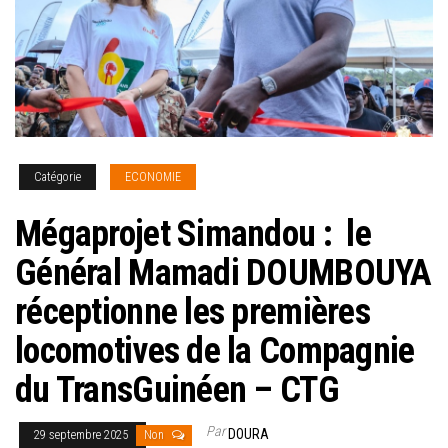
Catégorie
ECONOMIE
Mégaprojet Simandou : le
Général Mamadi DOUMBOUYA
réceptionne les premières
locomotives de la Compagnie
du TransGuinéen – CTG
Par
DOURA
29 septembre 2025
Non