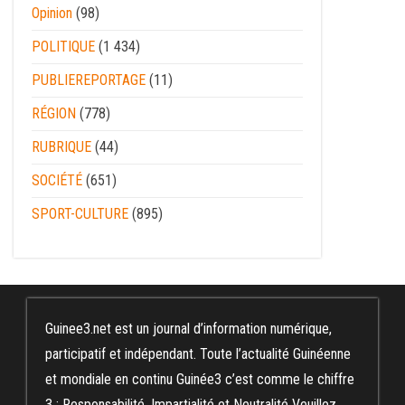
Opinion
(98)
POLITIQUE
(1 434)
PUBLIEREPORTAGE
(11)
RÉGION
(778)
RUBRIQUE
(44)
SOCIÉTÉ
(651)
SPORT-CULTURE
(895)
Guinee3.net est un journal d’information numérique,
participatif et indépendant. Toute l’actualité Guinéenne
et mondiale en continu Guinée3 c’est comme le chiffre
3 : Responsabilité, Impartialité et Neutralité Veuillez