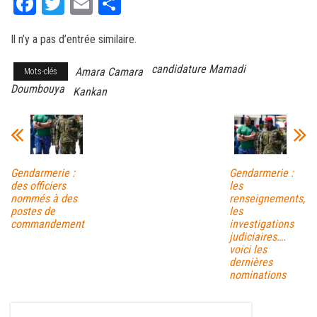
Fa
T
E
Pa
ce
wi
m
rt
Il n’y a pas d’entrée similaire.
bo
tt
ail
ag
ok
er
er
candidature Mamadi
Amara Camara
Mots-clés
Doumbouya
Kankan
Gendarmerie :
Gendarmerie :
des officiers
les
nommés à des
renseignements,
postes de
les
commandement
investigations
judiciaires….
voici les
dernières
nominations