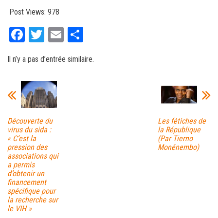
Post Views:
978
Fa
T
E
Pa
ce
wi
m
rt
Il n’y a pas d’entrée similaire.
bo
tt
ail
ag
ok
er
er
Découverte du
Les fétiches de
virus du sida :
la République
« C’est la
(Par Tierno
pression des
Monénembo)
associations qui
a permis
d’obtenir un
financement
spécifique pour
la recherche sur
le VIH »