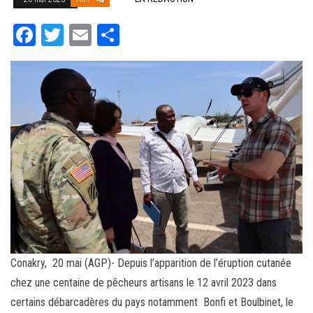
Fa
T
E
Pa
ce
wi
m
rt
bo
tt
ail
ag
ok
er
er
Conakry, 20 mai (AGP)- Depuis l’apparition de l’éruption cutanée
chez une centaine de pêcheurs artisans le 12 avril 2023 dans
certains débarcadères du pays notamment Bonfi et Boulbinet, le