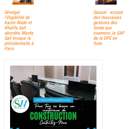
Sénégal:
Gaoual : accusé
l’éligibilité de
des mauvaises
Karim Wade et
gestions des
Khalifa Sall
fonds aux
abordée, Macky
examens ,le SAP
Sall évoque la
de la DPE en
présidentielle à
fuite
Paris