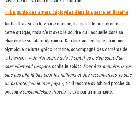
raison de leur soutien militaire à l’Ukraine.
>>
Le guide des armes déployées dans la guerre en Ukraine
Andrei Kravtsov a le visage marqué, il a perdu le bras droit dans
cette attaque, mais c’est avec le sourire qu’il accueille dans sa
chambre le sénateur Alexandre Karéline, ancien triple champion
olympique de lutte gréco-romaine, accompagné des caméras de
la télévision.
« Je n’ai appris qu’à l’hôpital qu’il s’agissait d’un
char allemand Leopard,
confie le soldat.
Pour être honnête, je ne
suis pas allé là-bas pour les millions et des récompenses, je suis
un patriote, j’aime mon pays »
, a-t-il raconté au tabloïd proche du
pouvoir
Komsomolskaïa Pravda
, relayé par un internaute
.