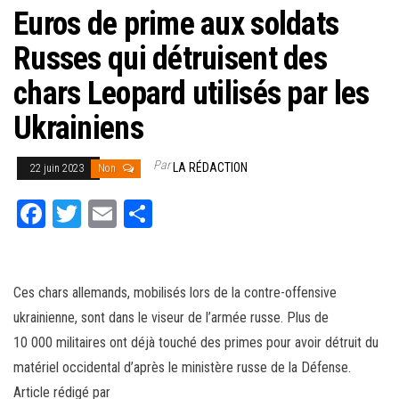
Euros de prime aux soldats
Russes qui détruisent des
chars Leopard utilisés par les
Ukrainiens
Par
LA RÉDACTION
22 juin 2023
Non
Fa
T
E
Pa
ce
wi
m
rt
bo
tt
ail
ag
ok
er
er
Ces chars allemands, mobilisés lors de la contre-offensive
ukrainienne, sont dans le viseur de l’armée russe. Plus de
10 000 militaires ont déjà touché des primes pour avoir détruit du
matériel occidental d’après le ministère russe de la Défense.
Article rédigé par