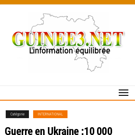
Skip
to
the
content
L’information
équilibrée
Catégorie
INTERNATIONAL
Guerre en Ukraine :10 000