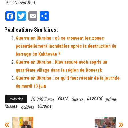
Post Views:
900
Fa
T
E
Pa
ce
wi
m
rt
Publications Similaires :
bo
tt
ail
ag
Guerre en Ukraine : où se trouvent les zones
ok
er
er
potentiellement inondables après la destruction du
barrage de Kakhovka ?
Guerre en Ukraine : Kiev assure avoir repris un
quatrième village dans la région de Donetsk
Guerre en Ukraine : ce qu’il faut retenir de la journée
du mardi 13 juin
chars
Leopard
10 000 Euros
Guerre
prime
Mots-clés
Russes
Ukraine
soldats