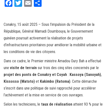
Fa
T
E
Pa
ce
wi
m
rt
bo
tt
ail
ag
ok
er
er
Conakry, 15 août 2025 – Sous l’impulsion du Président de la
République, Général Mamadi Doumbouya, le Gouvernement
guinéen poursuit activement la réalisation de projets
d’infrastructures prioritaires pour améliorer la mobilité urbaine et
les conditions de vie des citoyens.
Dans ce cadre, le Premier ministre Amadou Oury Bah a effectué
une
visite de terrain
sur trois des cinq sites concernés par le
projet des ponts de Conakry et Coyah
:
Kassoya (Sanoyah)
,
Kissosso (Matoto)
et
Kakimbo (Ratoma)
. Cette démarche
s’inscrit dans une politique de suivi rapproché pour accélérer
l’achèvement et la mise en service de ces ouvrages.
Selon les techniciens, le
taux de réalisation
atteint 93 % pour le