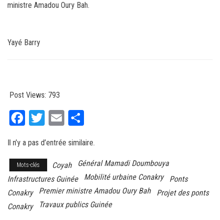
ministre Amadou Oury Bah.
Yayé Barry
Post Views:
793
Fa
T
E
Pa
ce
wi
m
rt
Il n’y a pas d’entrée similaire.
bo
tt
ail
ag
ok
er
er
Général Mamadi Doumbouya
Coyah
Mots-clés
Mobilité urbaine Conakry
Infrastructures Guinée
Ponts
Premier ministre Amadou Oury Bah
Conakry
Projet des ponts
Travaux publics Guinée
Conakry