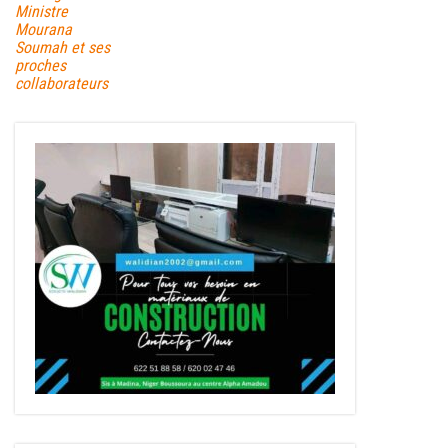
Ministre
Mourana
Soumah et ses
proches
collaborateurs