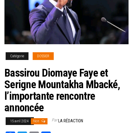
Catégorie
DOSSIER
Bassirou Diomaye Faye et
Serigne Mountakha Mbacké,
l’importante rencontre
annoncée
Par
LA RÉDACTION
15 avril 2024
Non