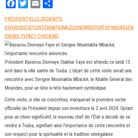
Fa
T
E
Pa
ce
wi
m
rt
PRÉSIDENTIELLE 2024
FAITS-
bo
tt
ail
ag
DIVERS
SOCIETE
INTERNATIONAL
ECONOMIE
SPORT
OPINIONS
SEN
ok
er
er
ENEWS TV
FACT CHECKING
Président Bassirou Diomaye Diakhar Faye est attendu ce lundi 15
avril dans la ville sainte de Touba. L’objet de cette visite serait une
rencontre avec Serigne Mountakha Mbacké, le Khalife Général des
Mourides, pour un tête-à-tête hautement symbolique.
Cette visite, si elle se concrétise, marquerait la première sortie
officielle du Président depuis son investiture le 2 avril 2024. Optant
pour un choix significatif, le nouveau chef de l’État a décidé de se
rendre à Touba, signifiant ainsi l’importance de cette rencontre et
son respect pour la spiritualité et la tradition sénégalaise.