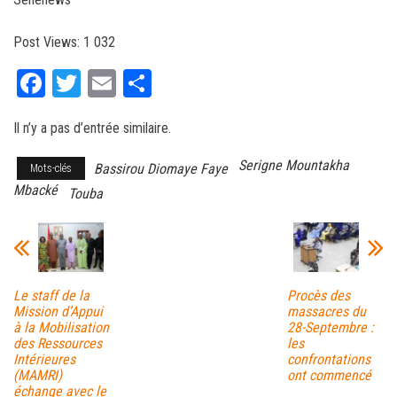
Post Views:
1 032
Fa
T
E
Pa
ce
wi
m
rt
Il n’y a pas d’entrée similaire.
bo
tt
ail
ag
ok
er
er
Serigne Mountakha
Bassirou Diomaye Faye
Mots-clés
Mbacké
Touba
Le staff de la
Procès des
Mission d’Appui
massacres du
à la Mobilisation
28-Septembre :
des Ressources
les
Intérieures
confrontations
(MAMRI)
ont commencé
échange avec le