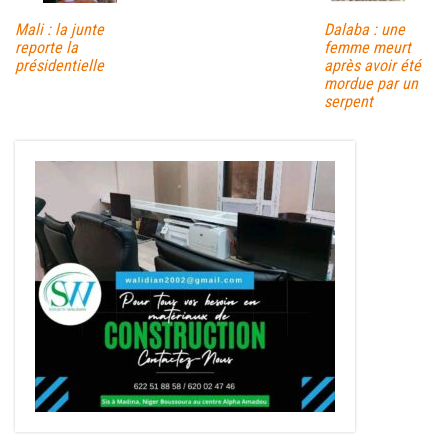
Mali : la junte
Dalaba : une
reporte la
femme meurt
présidentielle
après avoir été
mordue par un
serpent