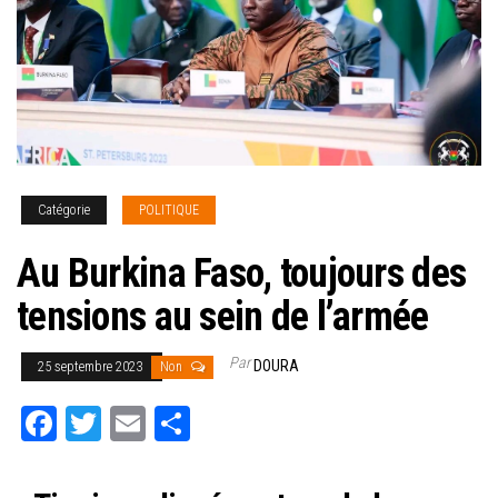
Catégorie
POLITIQUE
Au Burkina Faso, toujours des
tensions au sein de l’armée
Par
DOURA
25 septembre 2023
Non
Fa
T
E
Pa
ce
wi
m
rt
bo
tt
ail
ag