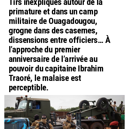
Tirs inexpliqués autour de la
ok
er
er
primature et dans un camp
militaire de Ouagadougou,
grogne dans des casernes,
dissensions entre officiers… À
l’approche du premier
anniversaire de l’arrivée au
pouvoir du capitaine Ibrahim
Traoré, le malaise est
perceptible.