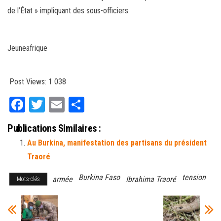
de l’État » impliquant
des
sous-officiers.
Jeuneafrique
Post Views:
1 038
Fa
T
E
Pa
ce
wi
m
rt
Publications Similaires :
bo
tt
ail
ag
Au Burkina, manifestation des partisans du président
ok
er
er
Traoré
Burkina Faso
tension
armée
Ibrahima Traoré
Mots-clés