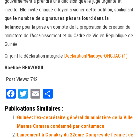
gouvernement à prendre une décision qu’elle juge urgente et
inédite. Elle invite chaque citoyen à signer cette pétition, soulignant
que
le nombre de signatures pèsera lourd dans la
balance
pour la prise en compte de la proposition de création du
ministère de l’Assainissement et du Cadre de Vie en République de
Guinée.
Ci-joint la déclaration intégrale
DeclarationPlaidoyerONGJAG (1)
Boèboè BEAVOGUI
Post Views:
742
Fa
T
E
Pa
ce
wi
m
rt
Publications Similaires :
bo
tt
ail
ag
Guinée: l’ex-secrétaire général du ministère de la Ville
ok
er
er
Maama Camara condamné par contumace
Lancement à Conakry du 22eme Congrès de l’eau et de