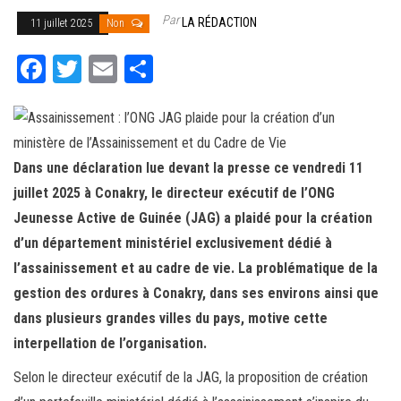
Par
LA RÉDACTION
11 juillet 2025
Non
Fa
T
E
Pa
ce
wi
m
rt
bo
tt
ail
ag
ok
er
er
Dans une déclaration lue devant la presse ce vendredi 11
juillet 2025 à Conakry, le directeur exécutif de l’ONG
Jeunesse Active de Guinée (JAG) a plaidé pour la création
d’un département ministériel exclusivement dédié à
l’assainissement et au cadre de vie. La problématique de la
gestion des ordures à Conakry, dans ses environs ainsi que
dans plusieurs grandes villes du pays, motive cette
interpellation de l’organisation.
Selon le directeur exécutif de la JAG, la proposition de création