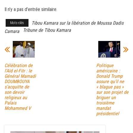
ce
wi
m
rt
Il n’y a pas d’entrée similaire.
bo
tt
ail
ag
ok
er
er
Tibou Kamara sur la libération de Moussa Dadis
Mots-clés
Tribune de Tibou Kamara
Camara
Célébration de
Politique
l’Aïd el-Fitr : le
américaine :
Général Mamadi
Donald Trump
DOUMBOUYA
assure qu’il ne
s’acquitte de
« blague pas »
son devoir
sur son projet de
religieux au
briguer un
Palais
troisième
Mohammed V
mandat
présidentiel