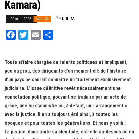
Kamara)
Par
DOURA
30 mars 2025
Non
Fa
T
E
Pa
ce
wi
m
rt
bo
tt
ail
ag
ok
er
er
Toute affaire chargée de relents politiques et impliquant,
peu ou prou, des dirigeants d’un moment clé de l’histoire
d’un pays ne saurait connaître un traitement exclusivement
judiciaire. L’issue définitive revêt nécessairement une
connotation politique, pouvant se traduire par un acte de
grâce, une loi d’amnistie ou, à défaut, un « arrangement »
avec la justice. Il en a toujours été ainsi, à toutes les
époques et pour toutes les générations. Et nous y voilà !
La justice, dans toute sa plénitude, est-elle au-dessus ou en